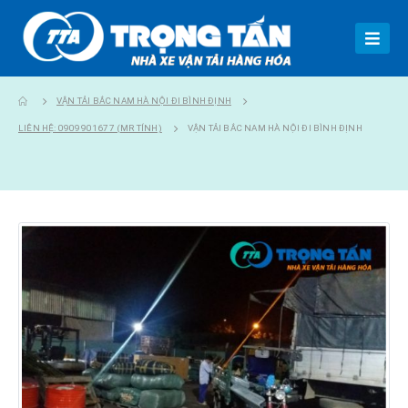
VẬN TẢI BẮC NAM HÀ NỘI ĐI BÌNH ĐỊNH
LIÊN HỆ: 0909901677 (MR TÍNH)
VẬN TẢI BẮC NAM HÀ NỘI ĐI BÌNH ĐỊNH