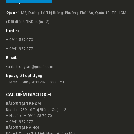
VỀ TRỌNG TẤN
Địa chỉ:
M7, Đường Lê Thị Riêng, Phường Thới An, Quận 12. TP. HCM
( Đối diện UBND quận 12)
Hotline:
– 0911 587 070
– 0941 977 577
Email:
vantaitrongtan@gmail.com
Ngày giờ hoạt động:
– Mon – Sun / 9:00 AM – 8:00 PM
CÁC ĐIỂM GIAO DỊCH
BÃI XE TẠI TP.HCM
Địa chỉ: 789 Lê Thị Riêng, Quận 12
– Hotline: – 0911 58 70 70
– 0941 977 577
BÃI XE TẠI HÀ NỘI
ĐC: H3 Thanh Trì, Lĩnh Nam, Hoàng Mai