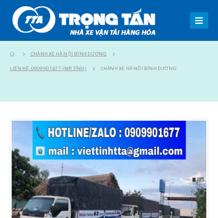
CHÀNH XE HÀ NỘI BÌNH DƯƠNG
LIÊN HỆ: 0909901677 (MR TÍNH)
CHÀNH XE HÀ NỘI BÌNH DƯƠNG