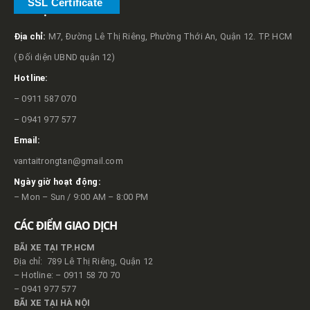
SSL Certificate
VỀ TRỌNG TẤN
Địa chỉ:
M7, Đường Lê Thị Riêng, Phường Thới An, Quận 12. TP. HCM
( Đối diện UBND quận 12)
Hotline:
– 0911 587 070
– 0941 977 577
Email:
vantaitrongtan@gmail.com
Ngày giờ hoạt động:
– Mon – Sun / 9:00 AM – 8:00 PM
CÁC ĐIỂM GIAO DỊCH
BÃI XE TẠI TP.HCM
Địa chỉ: 789 Lê Thị Riêng, Quận 12
– Hotline: – 0911 58 70 70
– 0941 977 577
BÃI XE TẠI HÀ NỘI