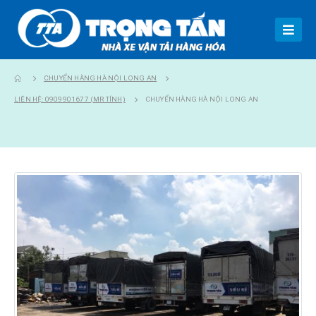
CHUYỂN HÀNG HÀ NỘI LONG AN
LIÊN HỆ: 0909901677 (MR TÍNH)
CHUYỂN HÀNG HÀ NỘI LONG AN