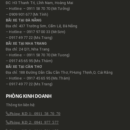
ĐC: H3 Thanh Trì, Lĩnh Nam, Hoàng Mai
– Hotline: – 0911 58 70 70 (Mr.Tưởng)
– 0909 901 677 (Mr.Tính)
BÃI XE TẠI ĐÀ NẴNG
Địa chỉ: 437 Trường Sơn, Cẩm Lệ, Đà Nẵng
– Hotline: – 0917 97 00 33 (Mr.Sơn)
– 0917 49 77 22 (Ms.Trang)
BÃI XE TẠI NHA TRANG
Địa chỉ: 24 Ql1, Nha Trang
– Hotline: – 0911 58 70 70 (Mr.Tuong)
– 0917 45 65 95 (Ms.Thắm)
BÃI XE TẠI CẦN THƠ
Địa chỉ: 188 Đường Dẫn Cầu Cần Thơ, P.Hưng Thịnh,Q. Cái Răng
– Hotline: – 0917 45 65 95 (Ms.Thắm)
– 0917 49 77 22 (Ms.Trang)
PHÒNG KINH DOANH
Thông tin liên hệ:
Phòng KD 1: 0911 58 70 70
Phòng KD 2: 0941 977 577