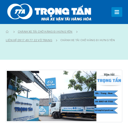
CHÀNH XE TẢI CHỞ HÀNG ĐI HƯNG YÊN
LIÊN HỆ 0917 49 77 22 VÕ TRANG
CHÀNH XE TẢI CHỞ HÀNG ĐI HƯNG YÊN