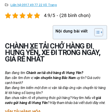
Liên hệ 0917 49 77 22 Võ Trang
4.9/5 - (28 bình chọn)
Nội dung bài viết
CHÀNH XE TẢI CHỞ HÀNG ĐI
HƯNG YÊN, XE ĐI TRONG NGÀY,
GIÁ RẺ NHẤT
Bạn đang tìm
Chành xe tải chở hàng đi Hưng Yên?
Bạn cần tìm đơn vị
vận chuyển hàng Bắc Nam
uy tín? Giá cước
cạnh tranh?
Bạn đang tìm kiếm một đơn vị vận tải đáp ứng vận chuyển từ hàng
lẻ tới hàng số lượng lớn?
Bạn chưa nắm rõ về phương thức gửi hàng? Hay tìm hiểu về
giá
cước gửi hàng đi Hưng Yên
? Hãy tham khảo bài viết dưới đây nhé.
VẬN TẢI HÀNG HÓA