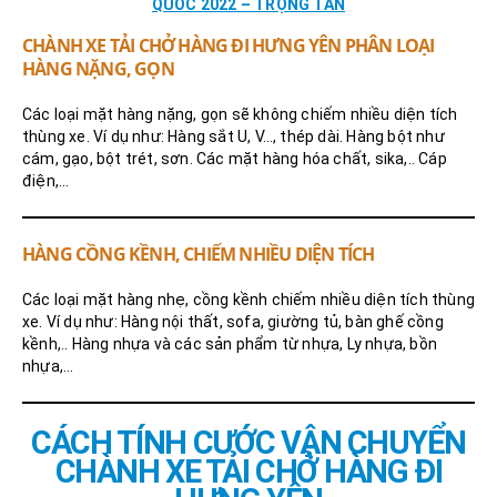
QUỐC 2022 – TRỌNG TẤN
CHÀNH XE TẢI CHỞ HÀNG ĐI HƯNG YÊN PHÂN LOẠI
HÀNG NẶNG, GỌN
Các loại mặt hàng nặng, gọn sẽ không chiếm nhiều diện tích
thùng xe. Ví dụ như: Hàng sắt U, V…, thép dài. Hàng bột như
cám, gạo, bột trét, sơn. Các mặt hàng hóa chất, sika,.. Cáp
điện,…
HÀNG CỒNG KỀNH, CHIẾM NHIỀU DIỆN TÍCH
Các loại mặt hàng nhẹ, cồng kềnh chiếm nhiều diện tích thùng
xe. Ví dụ như: Hàng nội thất, sofa, giường tủ, bàn ghế cồng
kềnh,.. Hàng nhựa và các sản phẩm từ nhựa, Ly nhựa, bồn
nhựa,…
CÁCH TÍNH CƯỚC VẬN CHUYỂN
CHÀNH XE TẢI CHỞ HÀNG ĐI