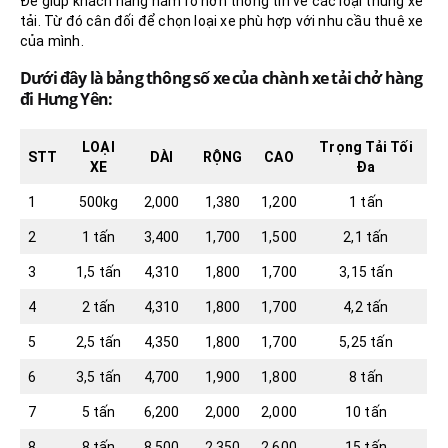
Để giúp khách hàng nắm rõ hơn thông tin về các loại thùng xe
tải. Từ đó cân đối để chọn loại xe phù hợp với nhu cầu thuê xe
của mình.
Dưới đây là bảng thông số xe của chành xe tải chở hàng
đi Hưng Yên:
LOẠI
Trọng Tải Tối
STT
DÀI
RỘNG
CAO
XE
Đa
1
500kg
2,000
1,380
1,200
1 tấn
2
1 tấn
3,400
1,700
1,500
2,1 tấn
3
1,5 tấn
4,310
1,800
1,700
3,15 tấn
4
2 tấn
4,310
1,800
1,700
4,2 tấn
5
2,5 tấn
4,350
1,800
1,700
5,25 tấn
6
3,5 tấn
4,700
1,900
1,800
8 tấn
7
5 tấn
6,200
2,000
2,000
10 tấn
8
8 tấn
8,500
2,350
2,600
15 tấn