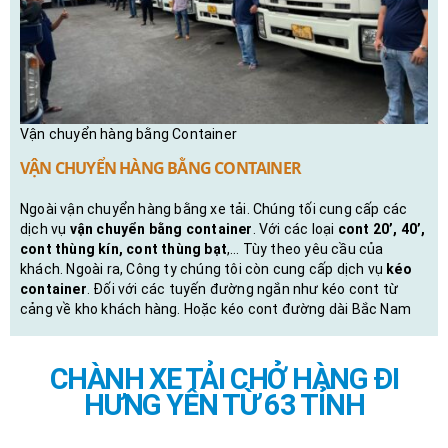
Vận chuyển hàng bằng Container
VẬN CHUYỂN HÀNG BẰNG CONTAINER
Ngoài vận chuyển hàng bằng xe tải. Chúng tối cung cấp các
dịch vụ
vận chuyển bằng container
. Với các loại
cont 20’, 40’,
cont thùng kín, cont thùng bạt
,… Tùy theo yêu cầu của
khách. Ngoài ra, Công ty chúng tôi còn cung cấp dịch vụ
kéo
container
. Đối với các tuyến đường ngắn như kéo cont từ
cảng về kho khách hàng. Hoặc kéo cont đường dài Bắc Nam
CHÀNH XE TẢI CHỞ HÀNG ĐI
HƯNG YÊN TỪ 63 TỈNH