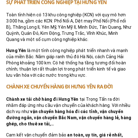
SỰ PHÁT TRIỂN CÔNG NGHIỆP TẠI HƯNG YÊN
Toàn tỉnh hiện có 13 khu công nghiệp (KCN) với quy mô hơn
3.000 ha, gồm các KCN: Phố Nối A, Dệt may Phố Nối (Phố nối
B), Thăng Long II, Yên Mỹ, Yên Mỹ II, Minh Đức, Tân Quang, Như
Quỳnh, Quán Đỏ, Kim Động, Trưng Trắc, Vĩnh Khúc, Minh
Quang và một số cụm công nghiệp khác.
Hưng Yên
là một tỉnh công nghiệp phát triển nhanh và mạnh
của miền Bắc. Nằm giáp ranh thủ đô Hà Nội, cách Cảng Hải
Phòng khoảng 100 km. Có hệ thống hạ tầng tương đối hoàn
chỉnh; thuận lợi rất thuận lợi trong phát triển kinh tế và giao
lưu văn hóa với các nước trong khu vực.
CHÀNH XE CHUYỂN HÀNG ĐI HƯNG YÊN RA ĐỜI
Chành xe tải chở hàng đi Hưng Yên
tại Trọng Tấn ra đời
nhằm đáp ứng nhu cầu vận chuyển của khách hàng. Với nhiều
dịch vụ như
vận chuyển hàng hóa đi các tỉnh, vận chuyển
đường ngắn, vận chuyển Bắc Nam, vận chuyển hàng lẻ, hàng
ghép, cho thuê xe tải,…
Cam kết vận chuyển đảm bảo
an toàn, uy tín, giá rẻ nhất,