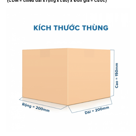
(CDM = chiều dài x rộng x cao) x Đơn giá = Cước)