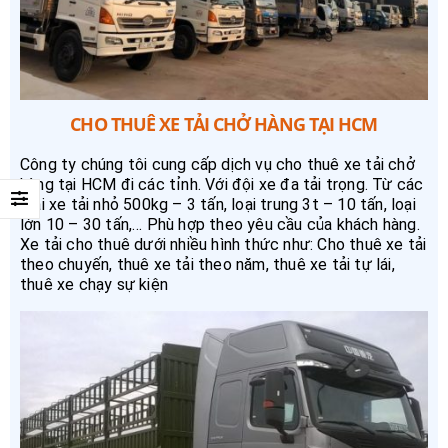
CHO THUÊ XE TẢI CHỞ HÀNG TẠI HCM
Công ty chúng tôi cung cấp dịch vụ cho thuê xe tải chở
hàng tại HCM đi các tỉnh. Với đội xe đa tải trọng. Từ các
loại xe tải nhỏ 500kg – 3 tấn, loại trung 3t – 10 tấn, loại
lớn 10 – 30 tấn,… Phù hợp theo yêu cầu của khách hàng.
Xe tải cho thuê dưới nhiều hình thức như: Cho thuê xe tải
theo chuyến, thuê xe tải theo năm, thuê xe tải tự lái,
thuê xe chạy sự kiện