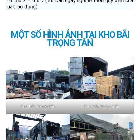
Từ thứ 2 – thứ 7 (trừ các ngày nghỉ lễ theo quy định của
luật lao động)
MỘT SỐ HÌNH ẢNH TẠI KHO BÃI
TRỌNG TẤN
Kho bãi Trọng Tấn
Kho bãi Trọng Tấn