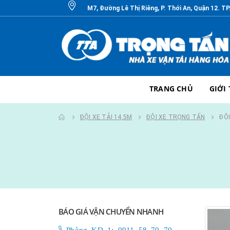
M7, Đường Lê Thị Riêng, P. Thới An, Quận 12. T
TRANG CHỦ
GIỚI
ĐỘI XE TẢI 14,5M
ĐỘI XE TRỌNG TẤN
ĐỘI
BÁO GIÁ VẬN CHUYỂN NHANH
Phòng KD 1: 0911 58 70 70