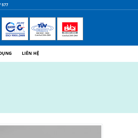
7 577
 DỤNG
LIÊN HỆ