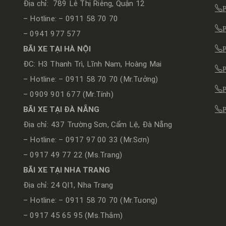
Địa chỉ: 789 Lê Thị Riêng, Quận 12
– Hotline: – 0911 58 70 70
– 0941 977 577
BÃI XE TẠI HÀ NỘI
ĐC: H3 Thanh Trì, Lĩnh Nam, Hoàng Mai
– Hotline: – 0911 58 70 70 (Mr.Tưởng)
– 0909 901 677 (Mr.Tính)
BÃI XE TẠI ĐÀ NẴNG
Địa chỉ: 437 Trường Sơn, Cẩm Lệ, Đà Nẵng
– Hotline: – 0917 97 00 33 (Mr.Sơn)
– 0917 49 77 22 (Ms.Trang)
BÃI XE TẠI NHA TRANG
Địa chỉ: 24 Ql1, Nha Trang
– Hotline: – 0911 58 70 70 (Mr.Tuong)
– 0917 45 65 95 (Ms.Thắm)