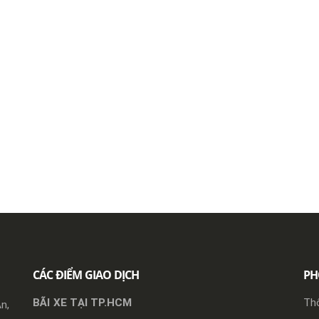
CÁC ĐIỂM GIAO DỊCH
PH
BÃI XE TẠI TP.HCM
Thô
n,