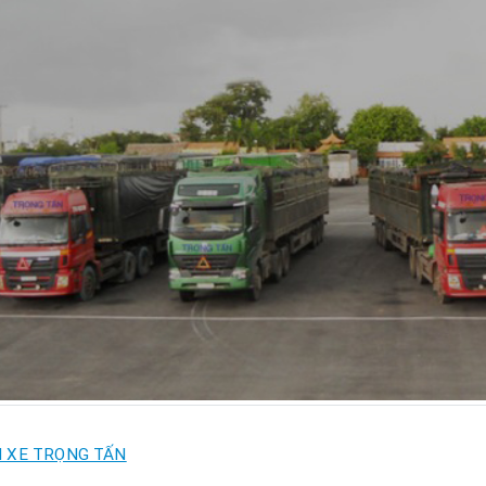
I XE TRỌNG TẤN