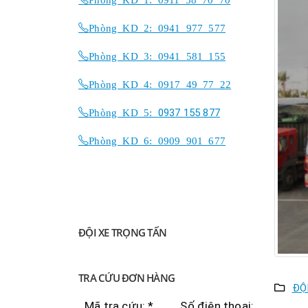
Phòng KD 2: 0941 977 577
Phòng KD 3: 0941 581 155
Phòng KD 4: 0917 49 77 22
Phòng KD 5:
0937 155 877
Phòng KD 6: 0909 901 677
ĐỘI XE TRỌNG TẤN
TRA CỨU ĐƠN HÀNG
ĐỘ
Mã tra cứu: *
Số điện thoại: