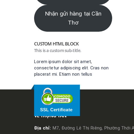
Nhận gửi hàng tại Cần
Thơ
CUSTOM HTML BLOCK
This is a custom sub-title.
Lorem ipsum dolor sit amet,
consectetur adipiscing elit. Cras non
placerat mi. Etiam non tellus
SSL Certificate
VỀ TRỌNG TẤN
Địa chỉ:
M7, Đường Lê Thị Riêng, Phường Thới A