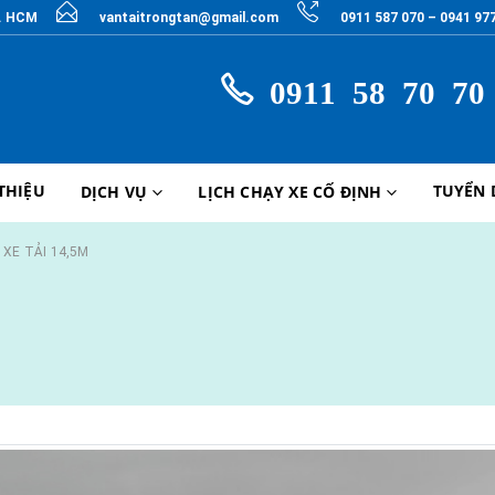
P. HCM
vantaitrongtan@gmail.com
0911 587 070 – 0941 97
0911 58 70 70
 THIỆU
TUYỂN
DỊCH VỤ
LỊCH CHẠY XE CỐ ĐỊNH
 XE TẢI 14,5M