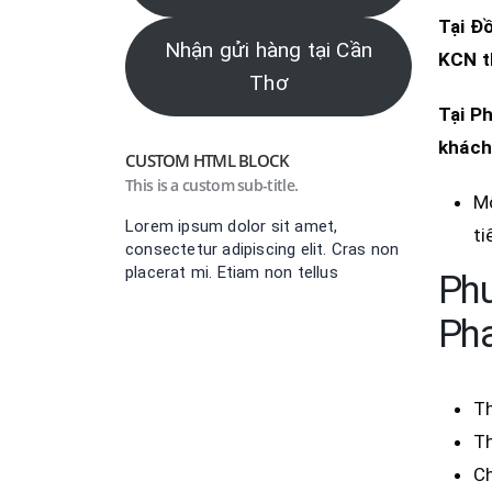
Tại Đ
Nhận gửi hàng tại Cần
KCN t
Thơ
Tại
Ph
khách
CUSTOM HTML BLOCK
This is a custom sub-title.
Mộ
Lorem ipsum dolor sit amet,
ti
consectetur adipiscing elit. Cras non
placerat mi. Etiam non tellus
Phư
Pha
Th
Th
Ch