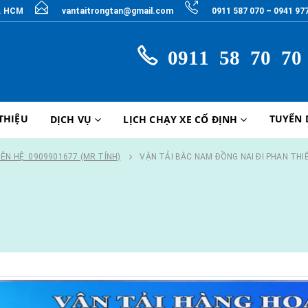
P. HCM
vantaitrongtan@gmail.com
0911 587 070 – 0941 97
0911 58 70 70
 THIỆU
TUYỂN
DỊCH VỤ
LỊCH CHẠY XE CỐ ĐỊNH
IÊN HỆ: 0909901677 (MR TÍNH)
VẬN TẢI BẮC NAM ĐỒNG NAI ĐI PHAN THI