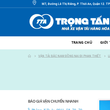
M7, Đường Lê Thị Riêng, P. Thới An, Quận 12. T
TRANG CHỦ
GIỚI
VẬN TẢI BẮC NAM ĐỒNG NAI ĐI PHAN THIẾT
L
BÁO GIÁ VẬN CHUYỂN NHANH
Phòng KD 1: 0911 58 70 70