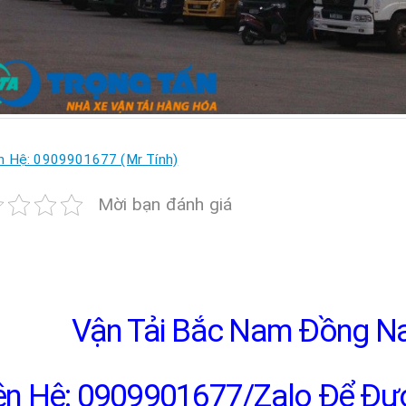
n Hệ: 0909901677 (Mr Tính)
Mời bạn đánh giá
Vận Tải Bắc Nam Đồng Nai
ên Hệ: 0909901677/Zalo Để Đượ