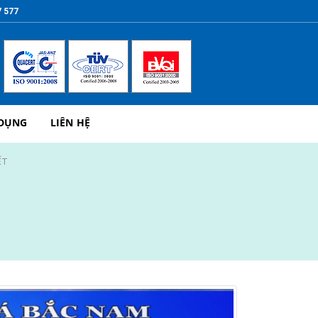
7 577
 DỤNG
LIÊN HỆ
ẾT