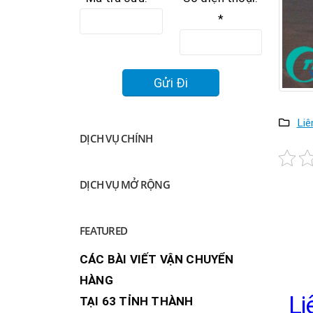
*
Liê
DỊCH VỤ CHÍNH
DỊCH VỤ MỞ RỘNG
FEATURED
CÁC BÀI VIẾT VẬN CHUYỂN
HÀNG
Li
TẠI 63 TỈNH THÀNH