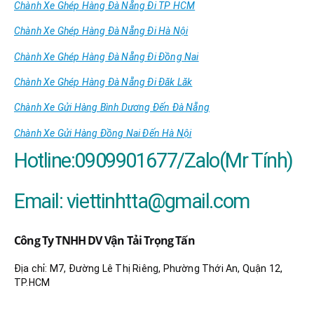
Chành Xe Ghép Hàng Đà Nẵng Đi TP HCM
Chành Xe Ghép Hàng Đà Nẵng Đi Hà Nội
Chành Xe Ghép Hàng Đà Nẵng Đi Đồng Nai
Chành Xe Ghép Hàng Đà Nẵng Đi Đăk Lăk
Chành Xe Gửi Hàng Bình Dương Đến Đà Nẵng
Chành Xe Gửi Hàng Đồng Nai Đến Hà Nội
Hotline:0909901677/Zalo(Mr Tính)
Email:
viettinhtta@gmail.com
Công Ty TNHH DV Vận Tải Trọng Tấn
Địa chỉ: M7, Đường Lê Thị Riêng, Phường Thới An, Quận 12,
TP.HCM
Hệ Thống Các Kho Bãi Của Công Ty