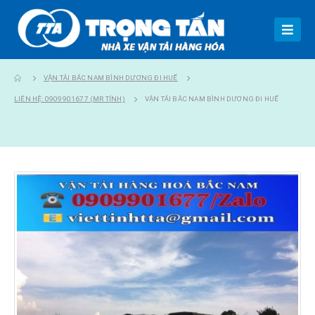
VẬN TẢI BẮC NAM BÌNH DƯƠNG ĐI HUẾ
LIÊN HỆ: 0909901677 (MR TÍNH)
VẬN TẢI BẮC NAM BÌNH DƯƠNG ĐI HUẾ