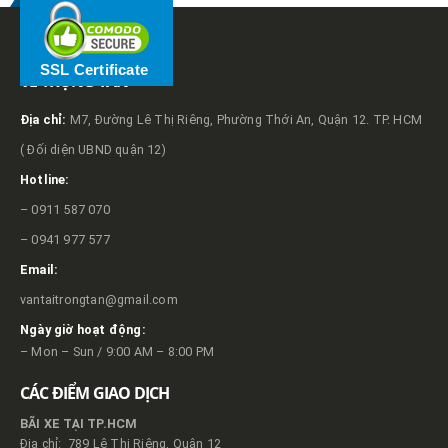
SSL Certificate
VỀ TRỌNG TẤN
Địa chỉ:
M7, Đường Lê Thị Riêng, Phường Thới An, Quận 12. TP. HCM
( Đối diện UBND quận 12)
Hotline:
– 0911 587 070
– 0941 977 577
Email:
vantaitrongtan@gmail.com
Ngày giờ hoạt động:
– Mon – Sun / 9:00 AM – 8:00 PM
CÁC ĐIỂM GIAO DỊCH
BÃI XE TẠI TP.HCM
Địa chỉ: 789 Lê Thị Riêng, Quận 12