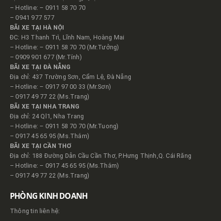
– Hotline: – 0911 58 70 70
– 0941 977 577
BÃI XE TẠI HÀ NỘI
ĐC: H3 Thanh Trì, Lĩnh Nam, Hoàng Mai
– Hotline: – 0911 58 70 70 (Mr.Tưởng)
– 0909 901 677 (Mr.Tính)
BÃI XE TẠI ĐÀ NẴNG
Địa chỉ: 437 Trường Sơn, Cẩm Lệ, Đà Nẵng
– Hotline: – 0917 97 00 33 (Mr.Sơn)
– 0917 49 77 22 (Ms.Trang)
BÃI XE TẠI NHA TRANG
Địa chỉ: 24 Ql1, Nha Trang
– Hotline: – 0911 58 70 70 (Mr.Tuong)
– 0917 45 65 95 (Ms.Thắm)
BÃI XE TẠI CẦN THƠ
Địa chỉ: 188 Đường Dẫn Cầu Cần Thơ, P.Hưng Thịnh,Q. Cái Răng
– Hotline: – 0917 45 65 95 (Ms.Thắm)
– 0917 49 77 22 (Ms.Trang)
PHÒNG KINH DOANH
Thông tin liên hệ: