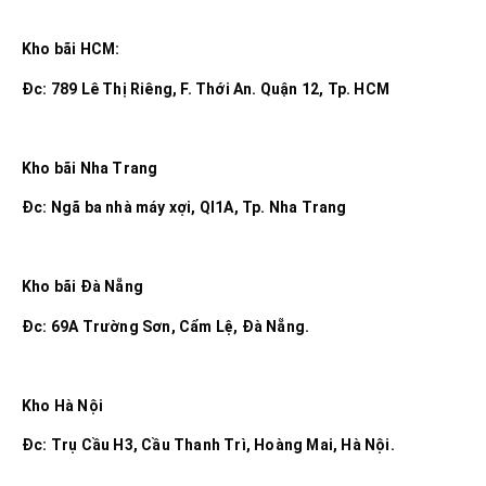
Kho bãi HCM:
Đc: 789 Lê Thị Riêng, F. Thới An. Quận 12, Tp. HCM
Kho bãi Nha Trang
Đc: Ngã ba nhà máy xợi, Ql1A, Tp. Nha Trang
Kho bãi Đà Nẵng
Đc: 69A Trường Sơn, Cẩm Lệ, Đà Nẵng.
Kho Hà Nội
Đc: Trụ Cầu H3, Cầu Thanh Trì, Hoàng Mai, Hà Nội.