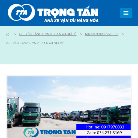
CHUYỂN HÀNG HCM ĐI CÀ MAU GIÁ RẺ
MR. SƠN: 0917970033
CHUYỂN HÀNG HCM ĐI CÀ MAU GIÁ RẺ