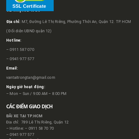
SSL Certificate
VỀ TRỌNG TẤN
Địa chỉ:
M7, Đường Lê Thị Riêng, Phường Thới An, Quận 12. TP. HCM
( Đối diện UBND quận 12)
Hotline:
– 0911 587 070
– 0941 977 577
Email:
vantaitrongtan@gmail.com
Ngày giờ hoạt động:
– Mon – Sun / 9:00 AM – 8:00 PM
CÁC ĐIỂM GIAO DỊCH
BÃI XE TẠI TP.HCM
Địa chỉ: 789 Lê Thị Riêng, Quận 12
– Hotline: – 0911 58 70 70
– 0941 977 577