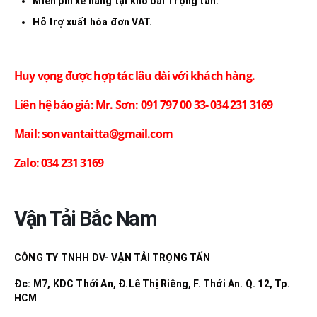
Miễn phí xe nâng tại kho bãi Trọng tấn.
Hỗ trợ xuất hóa đơn VAT.
Huy vọng được hợp tác lâu dài với khách hàng.
Liên hệ báo giá: Mr. Sơn: 091 797 00 33- 034 231 3169
Mail:
sonvantaitta@gmail.com
Zalo: 034 231 3169
Vận Tải Bắc Nam
CÔNG TY TNHH DV- VẬN TẢI TRỌNG TẤN
Đc: M7, KDC Thới An, Đ.Lê Thị Riêng, F. Thới An. Q. 12, Tp.
HCM