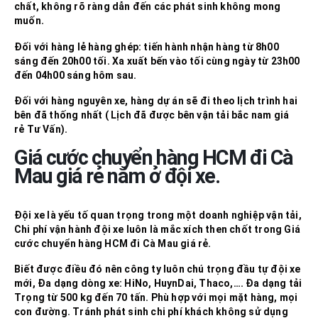
chất, không rõ ràng dẫn đến các phát sinh không mong
muốn.
Đối với hàng lẻ hàng ghép: tiến hành nhận hàng từ 8h00
sáng đến 20h00 tối. Xa xuất bến vào tối cùng ngày từ 23h00
đến 04h00 sáng hôm sau.
Đối với hàng nguyên xe, hàng dự án sẽ đi theo lịch trình hai
bên đã thống nhất ( Lịch đã được bên vận tải bắc nam giá
rẻ Tư Vấn).
Giá cước chuyển hàng HCM đi
Cà
Mau
giá rẻ nằm ở đội xe.
Đội xe là yếu tố quan trọng trong một doanh nghiệp vận tải,
Chi phí vận hành đội xe luôn là mắc xích then chốt trong
Giá
cước chuyển hàng HCM đi
Cà Mau
giá rẻ
.
Biết được điều đó nên công ty luôn chú trọng đầu tự đội xe
mới, Đa dạng dòng xe: HiNo, HuynDai, Thaco,…. Đa dạng tải
Trọng từ 500 kg đến 70 tấn. Phù hợp với mọi mặt hàng, mọi
con đường. Tránh phát sinh chi phí khách không sử dụng