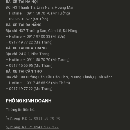
BÃI XE TẠI HÀ NỘI
ĐC: H3 Thanh Trì, Lĩnh Nam, Hoàng Mai
– Hotline: – 0911 58 70 70 (Mr.Tưởng)
– 0909 901 677 (Mr.Tính)
BÃI XE TẠI ĐÀ NẴNG
Địa chỉ: 437 Trường Sơn, Cẩm Lệ, Đà Nẵng
– Hotline: – 0917 97 00 33 (Mr.Sơn)
– 0917 49 77 22 (Ms.Trang)
BÃI XE TẠI NHA TRANG
Địa chỉ: 24 Ql1, Nha Trang
– Hotline: – 0911 58 70 70 (Mr.Tuong)
– 0917 45 65 95 (Ms.Thắm)
BÃI XE TẠI CẦN THƠ
Địa chỉ: 188 Đường Dẫn Cầu Cần Thơ, P.Hưng Thịnh,Q. Cái Răng
– Hotline: – 0917 45 65 95 (Ms.Thắm)
– 0917 49 77 22 (Ms.Trang)
PHÒNG KINH DOANH
Thông tin liên hệ:
Phòng KD 1: 0911 58 70 70
Phòng KD 2: 0941 977 577