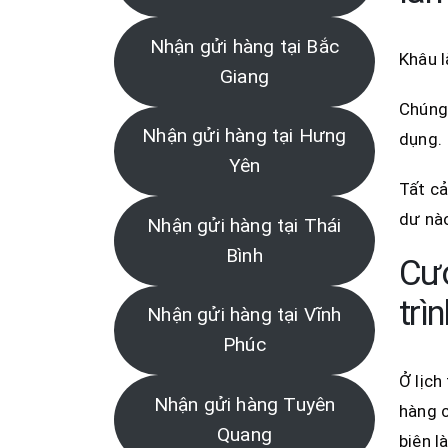
Nhận gửi hàng tại Bắc
Khâu 
Giang
Chúng 
Nhận gửi hàng tại Hưng
dụng.
Yên
Tất cả
dư nà
Nhận gửi hàng tại Thái
Bình
Cướ
trìn
Nhận gửi hàng tại Vĩnh
Phúc
Ở lịch
Nhận gửi hàng Tuyên
hàng c
Quang
biên l