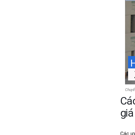
Chuyể
Các
giá 
Các ư