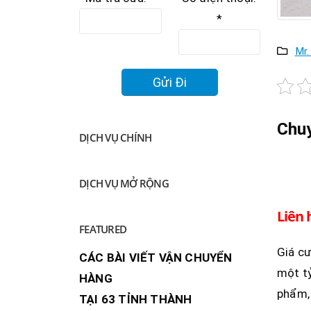
*
Mr
Chu
DỊCH VỤ CHÍNH
DỊCH VỤ MỞ RỘNG
Liên 
FEATURED
Giá c
CÁC BÀI VIẾT VẬN CHUYỂN
một tỷ
HÀNG
phẩm, 
TẠI 63 TỈNH THÀNH