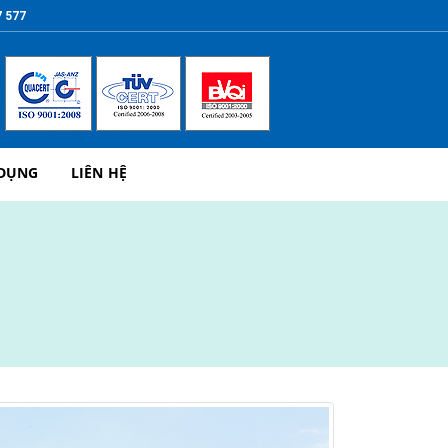
7 577
 DỤNG
LIÊN HỆ