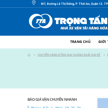
M7, Đường Lê Thị Riêng, P. Thới An, Quận 12. T
TRANG CHỦ
GIỚI
CHUYỂN HÀNG ĐỒNG NAI QUẢNG NGÃI GIÁ RẺ
BÁO GIÁ VẬN CHUYỂN NHANH
Phòng KD 1: 0911 58 70 70