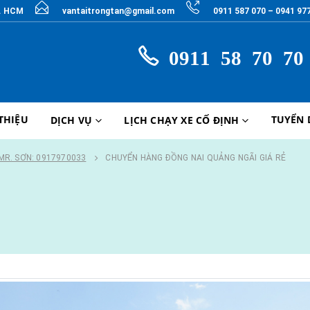
P. HCM
vantaitrongtan@gmail.com
0911 587 070 – 0941 97
0911 58 70 70
 THIỆU
TUYỂN
DỊCH VỤ
LỊCH CHẠY XE CỐ ĐỊNH
MR. SƠN: 0917970033
CHUYỂN HÀNG ĐỒNG NAI QUẢNG NGÃI GIÁ RẺ