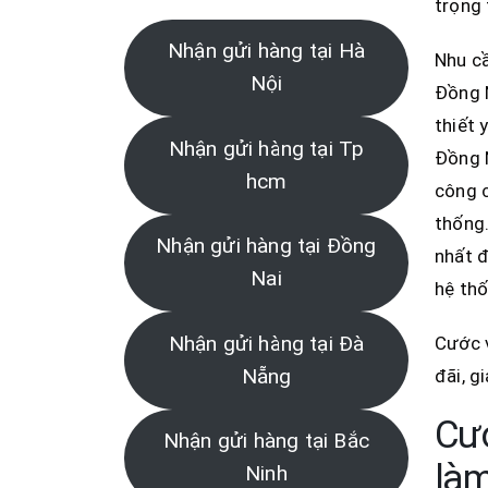
trọng
Nhận gửi hàng tại Hà
Nhu c
Nội
Đồng N
thiết 
Nhận gửi hàng tại Tp
Đồng N
hcm
công c
thống.
Nhận gửi hàng tại Đồng
nhất 
Nai
hệ thố
Nhận gửi hàng tại Đà
Cước v
Nẵng
đãi, g
Cướ
Nhận gửi hàng tại Bắc
làm
Ninh