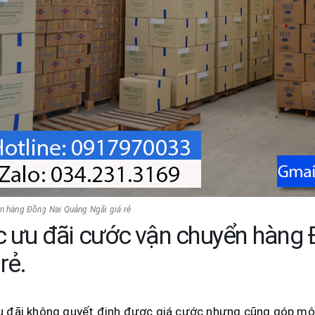
n hàng Đồng Nai Quảng Ngãi giá rẻ
 ưu đãi cước vận chuyển hàng 
rẻ.
u đãi không quyết định được giá cước nhưng cũng góp một