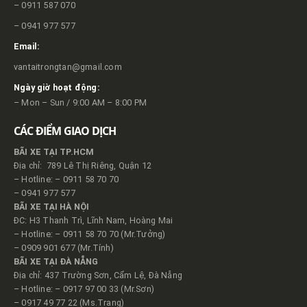
– 0911 587 070
– 0941 977 577
Email:
vantaitrongtan@gmail.com
Ngày giờ hoạt động:
– Mon – Sun / 9:00 AM – 8:00 PM
CÁC ĐIỂM GIAO DỊCH
BÃI XE TẠI TP.HCM
Địa chỉ: 789 Lê Thị Riêng, Quận 12
– Hotline: – 0911 58 70 70
– 0941 977 577
BÃI XE TẠI HÀ NỘI
ĐC: H3 Thanh Trì, Lĩnh Nam, Hoàng Mai
– Hotline: – 0911 58 70 70 (Mr.Tưởng)
– 0909 901 677 (Mr.Tính)
BÃI XE TẠI ĐÀ NẴNG
Địa chỉ: 437 Trường Sơn, Cẩm Lệ, Đà Nẵng
– Hotline: – 0917 97 00 33 (Mr.Sơn)
– 0917 49 77 22 (Ms.Trang)