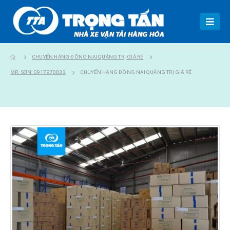
CHUYỂN HÀNG ĐỒNG NAI QUẢNG TRỊ GIÁ RẺ
MR. SƠN: 0917970033
CHUYỂN HÀNG ĐỒNG NAI QUẢNG TRỊ GIÁ RẺ