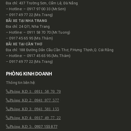
Địa chỉ: 437 Trường Sơn, Cẩm Lệ, Đà Nẵng
– Hotline: – 0917 97 00 33 (Mr.Sơn)
– 0917 49 77 22 (Ms.Trang)
BÃI XE TẠI NHA TRANG
Địa chỉ: 24 Ql1, Nha Trang
– Hotline: – 0911 58 70 70 (Mr.Tuong)
– 0917 45 65 95 (Ms.Thắm)
BÃI XE TẠI CẦN THƠ
Địa chỉ: 188 Đường Dẫn Cầu Cần Thơ, P.Hưng Thịnh,Q. Cái Răng
– Hotline: – 0917 45 65 95 (Ms.Thắm)
– 0917 49 77 22 (Ms.Trang)
PHÒNG KINH DOANH
Thông tin liên hệ:
Phòng KD 1: 0911 58 70 70
Phòng KD 2: 0941 977 577
Phòng KD 3: 0941 581 155
Phòng KD 4: 0917 49 77 22
Phòng KD 5:
0937 155 877