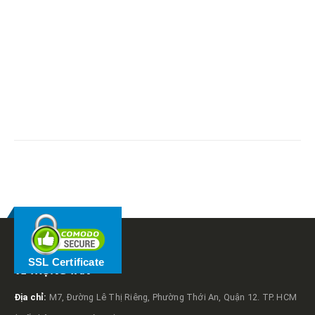
RELATED
POSTS
SSL Certificate
VỀ TRỌNG TẤN
Địa chỉ:
M7, Đường Lê Thị Riêng, Phường Thới An, Quận 12. TP. HCM