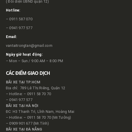
( Đối diện UBND quận 12)
Hotline:
– 0911 587 070
– 0941 977 577
Email:
vantaitrongtan@gmail.com
Ngày giờ hoạt động:
– Mon – Sun / 9:00 AM – 8:00 PM
CÁC ĐIỂM GIAO DỊCH
BÃI XE TẠI TP.HCM
Địa chỉ: 789 Lê Thị Riêng, Quận 12
– Hotline: – 0911 58 70 70
– 0941 977 577
BÃI XE TẠI HÀ NỘI
ĐC: H3 Thanh Trì, Lĩnh Nam, Hoàng Mai
– Hotline: – 0911 58 70 70 (Mr.Tưởng)
– 0909 901 677 (Mr.Tính)
BÃI XE TẠI ĐÀ NẴNG