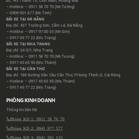
ĐC: H3 Thanh Trì, Lĩnh Nam, Hoàng Mai
– Hotline: – 0911 58 70 70 (Mr.Tưởng)
– 0909 901 677 (Mr.Tính)
BÃI XE TẠI ĐÀ NẴNG
Địa chỉ: 437 Trường Sơn, Cẩm Lệ, Đà Nẵng
– Hotline: – 0917 97 00 33 (Mr.Sơn)
– 0917 49 77 22 (Ms.Trang)
BÃI XE TẠI NHA TRANG
Địa chỉ: 24 Ql1, Nha Trang
– Hotline: – 0911 58 70 70 (Mr.Tuong)
– 0917 45 65 95 (Ms.Thắm)
BÃI XE TẠI CẦN THƠ
Địa chỉ: 188 Đường Dẫn Cầu Cần Thơ, P.Hưng Thịnh,Q. Cái Răng
– Hotline: – 0917 45 65 95 (Ms.Thắm)
– 0917 49 77 22 (Ms.Trang)
PHÒNG KINH DOANH
Thông tin liên hệ:
Phòng KD 1: 0911 58 70 70
Phòng KD 2: 0941 977 577
Phòng KD 3: 0941 581 155