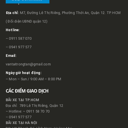
VỀ TRỌNG TẤN
Địa chỉ:
M7, Đường Lê Thị Riêng, Phường Thới An, Quận 12. TP. HCM
( Đối diện UBND quận 12)
Hotline:
– 0911 587 070
– 0941 977 577
Email:
vantaitrongtan@gmail.com
Ngày giờ hoạt động:
– Mon – Sun / 9:00 AM – 8:00 PM
CÁC ĐIỂM GIAO DỊCH
BÃI XE TẠI TP.HCM
Địa chỉ: 789 Lê Thị Riêng, Quận 12
– Hotline: – 0911 58 70 70
– 0941 977 577
BÃI XE TẠI HÀ NỘI