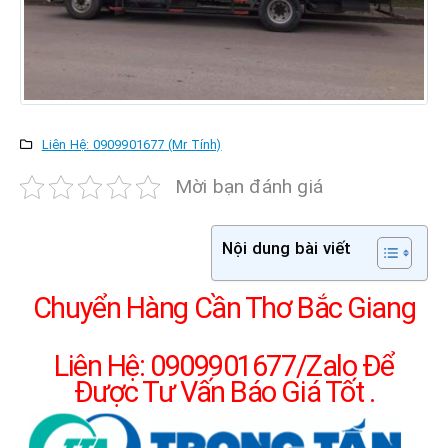
Liên Hệ: 0909901677 (Mr Tính)
Mời bạn đánh giá
Nội dung bài viết
Chuyển Hàng Cần Thơ Bắc Giang
Liên Hệ: 0909901677/Zalo Để
Được Tư Vấn Báo Giá Tốt .