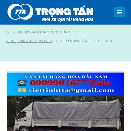
CHUYỂN HÀNG CẦN THƠ BẮC GIANG
LIÊN HỆ: 0909901677 (MR TÍNH)
CHUYỂN HÀNG CẦN THƠ BẮC GIANG