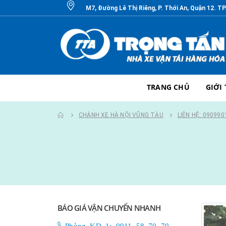
M7, Đường Lê Thị Riêng, P. Thới An, Quận 12. T
TRANG CHỦ
GIỚI
CHÀNH XE HÀ NỘI VŨNG TÀU
LIÊN HỆ: 090990
BÁO GIÁ VẬN CHUYỂN NHANH
Phòng KD 1: 0911 58 70 70