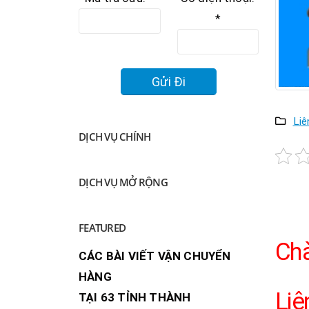
*
Liê
DỊCH VỤ CHÍNH
DỊCH VỤ MỞ RỘNG
FEATURED
Chà
CÁC BÀI VIẾT VẬN CHUYỂN
HÀNG
Liê
TẠI 63 TỈNH THÀNH