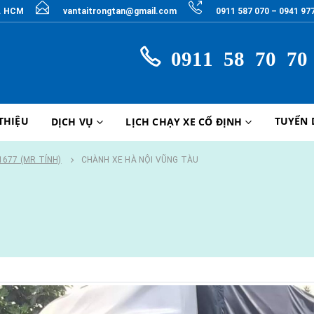
P. HCM
vantaitrongtan@gmail.com
0911 587 070 – 0941 97
0911 58 70 70
 THIỆU
TUYỂN
DỊCH VỤ
LỊCH CHẠY XE CỐ ĐỊNH
1677 (MR TÍNH)
CHÀNH XE HÀ NỘI VŨNG TÀU