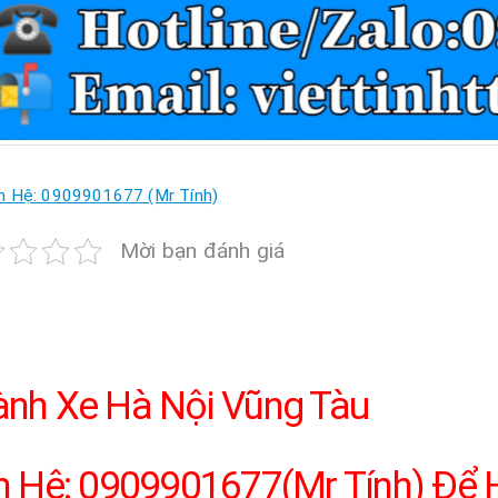
n Hệ: 0909901677 (Mr Tính)
Mời bạn đánh giá
nh Xe Hà Nội Vũng Tàu
n Hệ: 0909901677(Mr Tính) Để H