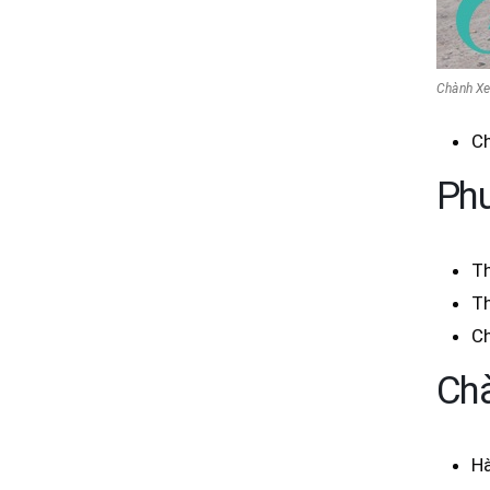
Chành Xe
Ch
Phư
Th
Th
Ch
Chà
Hà