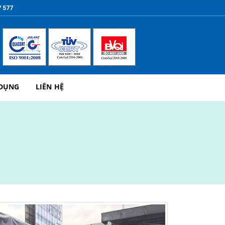
7 577
 DỤNG
LIÊN HỆ