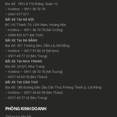
Địa chỉ: 789 Lê Thị Riêng, Quận 12
– Hotline: – 0911 58 70 70
– 0941 977 577
BÃI XE TẠI HÀ NỘI
ĐC: H3 Thanh Trì, Lĩnh Nam, Hoàng Mai
– Hotline: – 0911 58 70 70 (Mr.Tưởng)
– 0909 901 677 (Mr.Tính)
BÃI XE TẠI ĐÀ NẴNG
Địa chỉ: 437 Trường Sơn, Cẩm Lệ, Đà Nẵng
– Hotline: – 0917 97 00 33 (Mr.Sơn)
– 0917 49 77 22 (Ms.Trang)
BÃI XE TẠI NHA TRANG
Địa chỉ: 24 Ql1, Nha Trang
– Hotline: – 0911 58 70 70 (Mr.Tuong)
– 0917 45 65 95 (Ms.Thắm)
BÃI XE TẠI CẦN THƠ
Địa chỉ: 188 Đường Dẫn Cầu Cần Thơ, P.Hưng Thịnh,Q. Cái Răng
– Hotline: – 0917 45 65 95 (Ms.Thắm)
– 0917 49 77 22 (Ms.Trang)
PHÒNG KINH DOANH
Thông tin liên hệ: