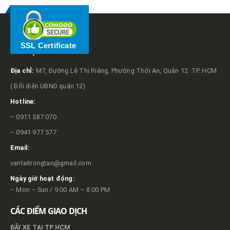
SSL Certificate
VỀ TRỌNG TẤN
Địa chỉ:
M7, Đường Lê Thị Riêng, Phường Thới An, Quận 12. TP. HCM
( Đối diện UBND quận 12)
Hotline:
– 0911 587 070
– 0941 977 577
Email:
vantaitrongtan@gmail.com
Ngày giờ hoạt động:
– Mon – Sun / 9:00 AM – 8:00 PM
CÁC ĐIỂM GIAO DỊCH
BÃI XE TẠI TP.HCM