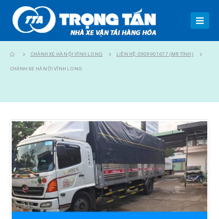
CHÀNH XE HÀ NỘI VĨNH LONG
LIÊN HỆ: 0909901677 (MR TÍNH)
CHÀNH XE HÀ NỘI VĨNH LONG