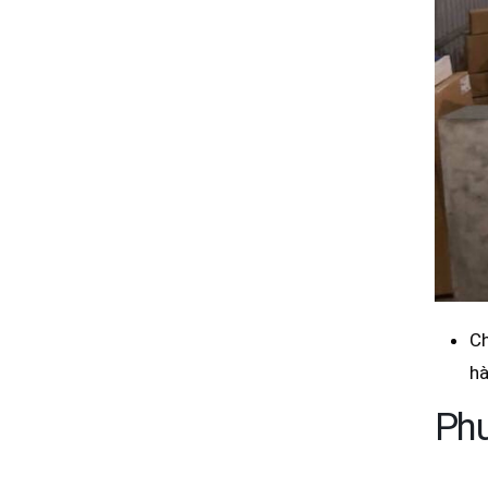
Ch
hà
Phư