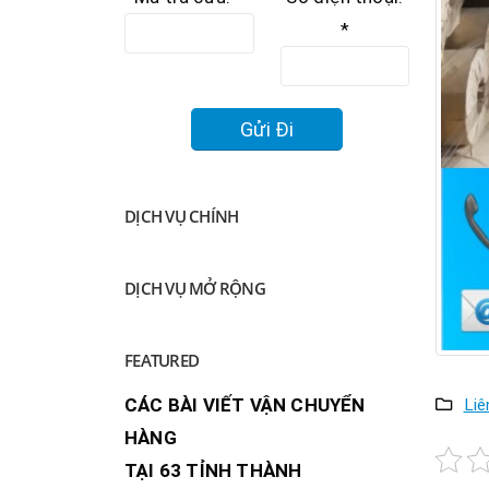
*
DỊCH VỤ CHÍNH
DỊCH VỤ MỞ RỘNG
FEATURED
CÁC BÀI VIẾT VẬN CHUYỂN
Liê
HÀNG
TẠI 63 TỈNH THÀNH