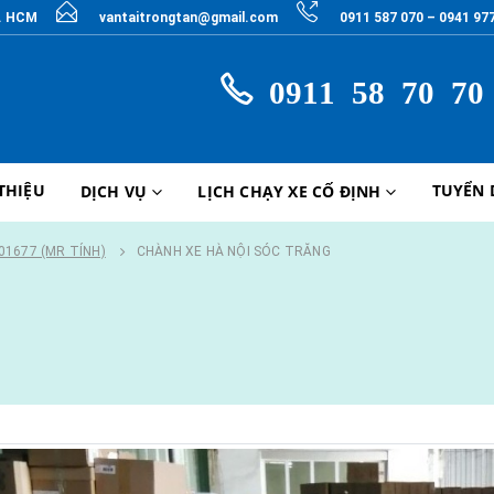
P. HCM
vantaitrongtan@gmail.com
0911 587 070 – 0941 97
0911 58 70 70
 THIỆU
TUYỂN
DỊCH VỤ
LỊCH CHẠY XE CỐ ĐỊNH
901677 (MR TÍNH)
CHÀNH XE HÀ NỘI SÓC TRĂNG