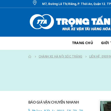
M7, Đường Lê Thị Riêng, P. Thới An, Quận 12. T
TRANG CHỦ
GIỚI
CHÀNH XE HÀ NỘI SÓC TRĂNG
LIÊN HỆ: 0909
BÁO GIÁ VẬN CHUYỂN NHANH
Phòng KD 1: 0911 58 70 70