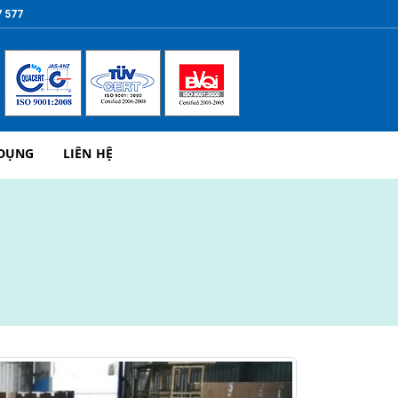
7 577
 DỤNG
LIÊN HỆ