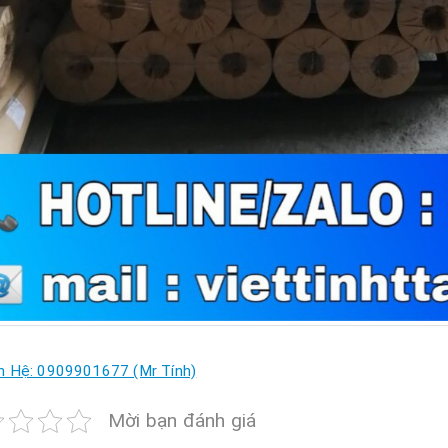
n Hệ: 0909901677 (Mr Tính)
Mời bạn đánh giá