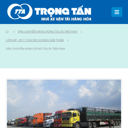
VẬN CHUYỂN HÀNG VŨNG TÀU ĐI TRÀ VINH
LIÊN HỆ : 0917 456 595 HOÀNG KIM THẮM
VẬN CHUYỂN HÀNG VŨNG TÀU ĐI TRÀ VINH