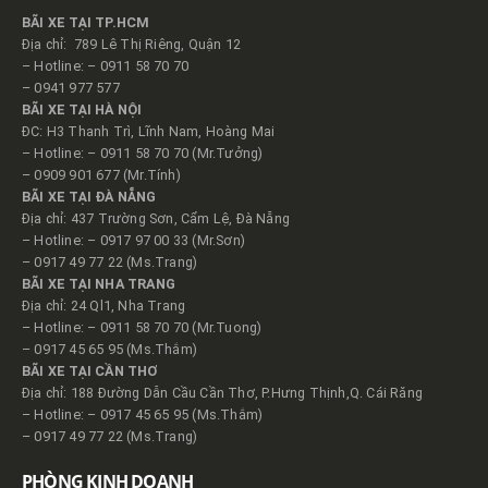
BÃI XE TẠI TP.HCM
Địa chỉ: 789 Lê Thị Riêng, Quận 12
– Hotline: – 0911 58 70 70
– 0941 977 577
BÃI XE TẠI HÀ NỘI
ĐC: H3 Thanh Trì, Lĩnh Nam, Hoàng Mai
– Hotline: – 0911 58 70 70 (Mr.Tưởng)
– 0909 901 677 (Mr.Tính)
BÃI XE TẠI ĐÀ NẴNG
Địa chỉ: 437 Trường Sơn, Cẩm Lệ, Đà Nẵng
– Hotline: – 0917 97 00 33 (Mr.Sơn)
– 0917 49 77 22 (Ms.Trang)
BÃI XE TẠI NHA TRANG
Địa chỉ: 24 Ql1, Nha Trang
– Hotline: – 0911 58 70 70 (Mr.Tuong)
– 0917 45 65 95 (Ms.Thắm)
BÃI XE TẠI CẦN THƠ
Địa chỉ: 188 Đường Dẫn Cầu Cần Thơ, P.Hưng Thịnh,Q. Cái Răng
– Hotline: – 0917 45 65 95 (Ms.Thắm)
– 0917 49 77 22 (Ms.Trang)
PHÒNG KINH DOANH