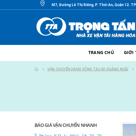
M7, Đường Lê Thị Riêng, P. Thới An, Quận 12. T
TRANG CHỦ
GIỚI
VẬN CHUYỂN HÀNG VŨNG TÀU ĐI QUẢNG NGÃI
BÁO GIÁ VẬN CHUYỂN NHANH
Phòng KD 1: 0911 58 70 70