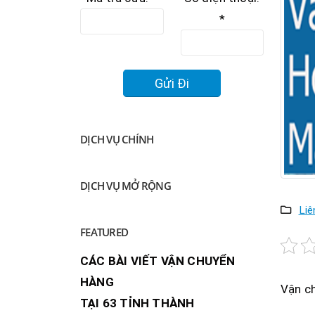
*
DỊCH VỤ CHÍNH
DỊCH VỤ MỞ RỘNG
Liê
FEATURED
CÁC BÀI VIẾT VẬN CHUYỂN
HÀNG
Vận c
TẠI 63 TỈNH THÀNH