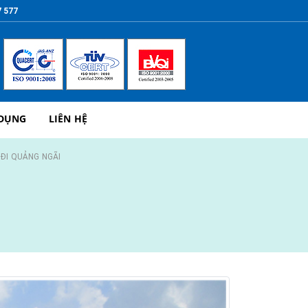
7 577
 DỤNG
LIÊN HỆ
ĐI QUẢNG NGÃI