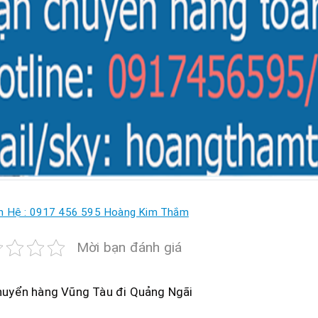
n Hệ : 0917 456 595 Hoàng Kim Thắm
Mời bạn đánh giá
huyển hàng Vũng Tàu đi Quảng Ngãi