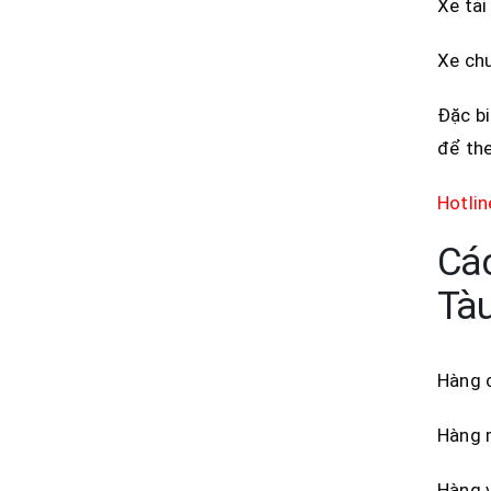
Xe tải
Xe chu
Đặc bi
để the
Hotli
Các
Tàu
Hàng c
Hàng m
Hàng v