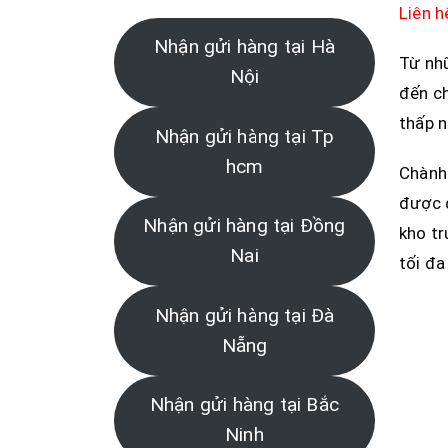
Liên 
Nhận gửi hàng tại Hà
Từ nh
Nội
đến ch
thấp n
Nhận gửi hàng tại Tp
hcm
Chành 
được đ
Nhận gửi hàng tại Đồng
kho t
Nai
tối đa
Nhận gửi hàng tại Đà
Nẵng
Nhận gửi hàng tại Bắc
Ninh