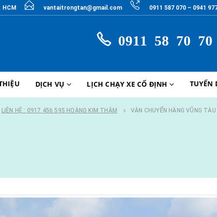
P. HCM
vantaitrongtan@gmail.com
0911 587 070 – 0941 97
0911 58 70 70
 THIỆU
TUYỂN
DỊCH VỤ
LỊCH CHẠY XE CỐ ĐỊNH
LIÊN HỆ : 0917 456 595 HOÀNG KIM THẮM
VẬN CHUYỂN HÀNG VŨNG TÀU 