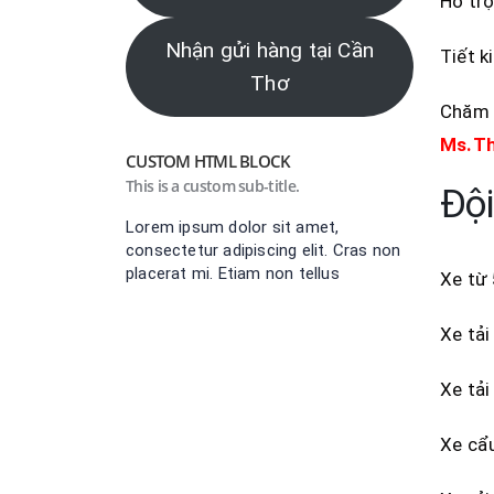
Hỗ trợ
Nhận gửi hàng tại Cần
Tiết k
Thơ
Chăm s
Ms.T
CUSTOM HTML BLOCK
This is a custom sub-title.
Đội
Lorem ipsum dolor sit amet,
consectetur adipiscing elit. Cras non
placerat mi. Etiam non tellus
Xe từ 
Xe tải
Xe tải
Xe cẩu