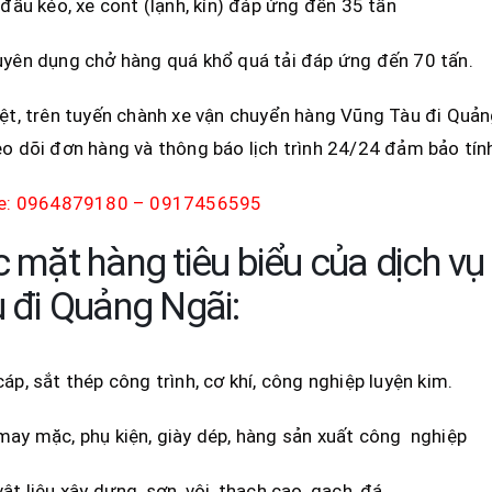
 đầu kéo, xe cont (lạnh, kín) đáp ứng đến 35 tấn
yên dụng chở hàng quá khổ quá tải đáp ứng đến 70 tấn.
ệt, trên tuyến chành xe vận chuyển hàng Vũng Tàu đi Quảng 
o dõi đơn hàng và thông báo lịch trình 24/24 đảm bảo tính
ne: 0964879180 – 0917456595
 mặt hàng tiêu biểu của dịch v
 đi Quảng Ngãi:
áp, sắt thép công trình, cơ khí, công nghiệp luyện kim.
ay mặc, phụ kiện, giày dép, hàng sản xuất công nghiệp
ật liệu xây dựng, sơn, vôi, thạch cao, gạch, đá