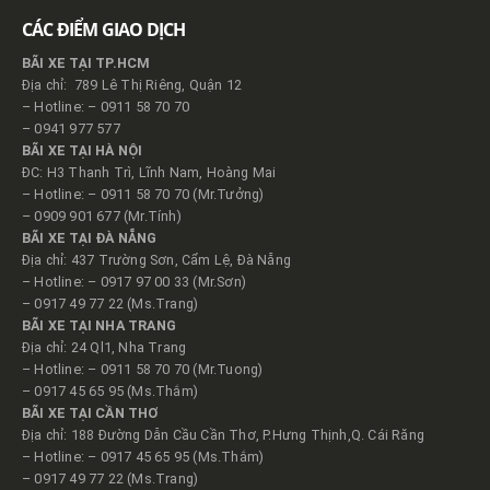
CÁC ĐIỂM GIAO DỊCH
BÃI XE TẠI TP.HCM
Địa chỉ: 789 Lê Thị Riêng, Quận 12
– Hotline: – 0911 58 70 70
– 0941 977 577
BÃI XE TẠI HÀ NỘI
ĐC: H3 Thanh Trì, Lĩnh Nam, Hoàng Mai
– Hotline: – 0911 58 70 70 (Mr.Tưởng)
– 0909 901 677 (Mr.Tính)
BÃI XE TẠI ĐÀ NẴNG
Địa chỉ: 437 Trường Sơn, Cẩm Lệ, Đà Nẵng
– Hotline: – 0917 97 00 33 (Mr.Sơn)
– 0917 49 77 22 (Ms.Trang)
BÃI XE TẠI NHA TRANG
Địa chỉ: 24 Ql1, Nha Trang
– Hotline: – 0911 58 70 70 (Mr.Tuong)
– 0917 45 65 95 (Ms.Thắm)
BÃI XE TẠI CẦN THƠ
Địa chỉ: 188 Đường Dẫn Cầu Cần Thơ, P.Hưng Thịnh,Q. Cái Răng
– Hotline: – 0917 45 65 95 (Ms.Thắm)
– 0917 49 77 22 (Ms.Trang)