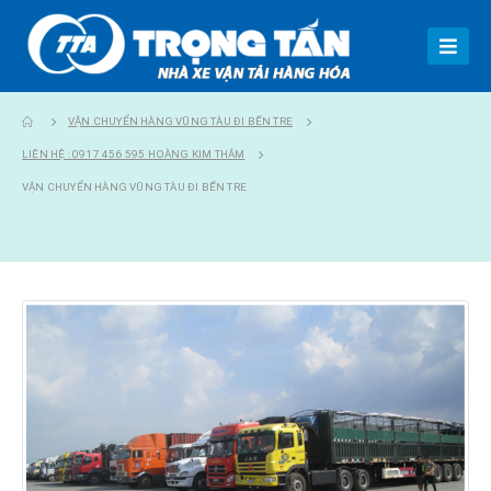
VẬN CHUYỂN HÀNG VŨNG TÀU ĐI BẾN TRE
LIÊN HỆ : 0917 456 595 HOÀNG KIM THẮM
VẬN CHUYỂN HÀNG VŨNG TÀU ĐI BẾN TRE