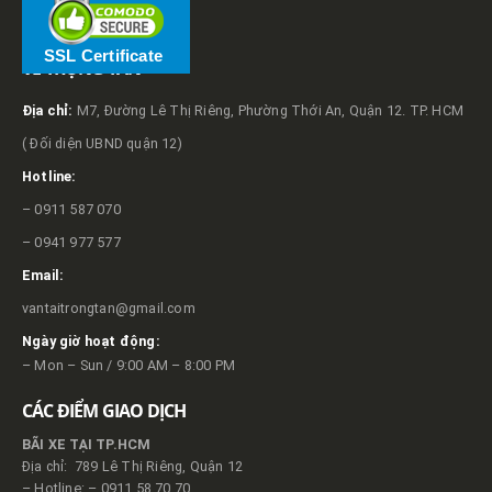
SSL Certificate
VỀ TRỌNG TẤN
Địa chỉ:
M7, Đường Lê Thị Riêng, Phường Thới An, Quận 12. TP. HCM
( Đối diện UBND quận 12)
Hotline:
– 0911 587 070
– 0941 977 577
Email:
vantaitrongtan@gmail.com
Ngày giờ hoạt động:
– Mon – Sun / 9:00 AM – 8:00 PM
CÁC ĐIỂM GIAO DỊCH
BÃI XE TẠI TP.HCM
Địa chỉ: 789 Lê Thị Riêng, Quận 12
– Hotline: – 0911 58 70 70