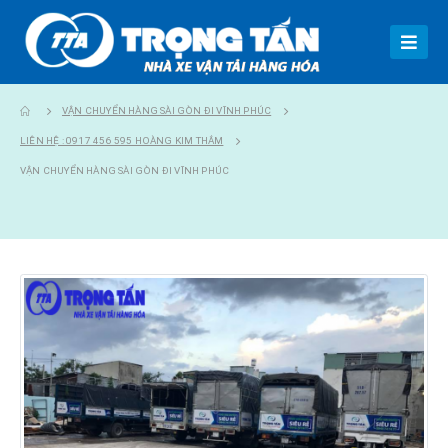
VẬN CHUYỂN HÀNG SÀI GÒN ĐI VĨNH PHÚC
LIÊN HỆ : 0917 456 595 HOÀNG KIM THẮM
VẬN CHUYỂN HÀNG SÀI GÒN ĐI VĨNH PHÚC