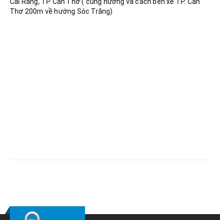
Cái Răng, TP Cần Thơ ( cùng hướng và cách bến xe TP. Cần
Thơ 200m về hướng Sóc Trăng)
RELATED
POSTS