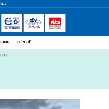
7 577
 DỤNG
LIÊN HỆ
I BÌNH