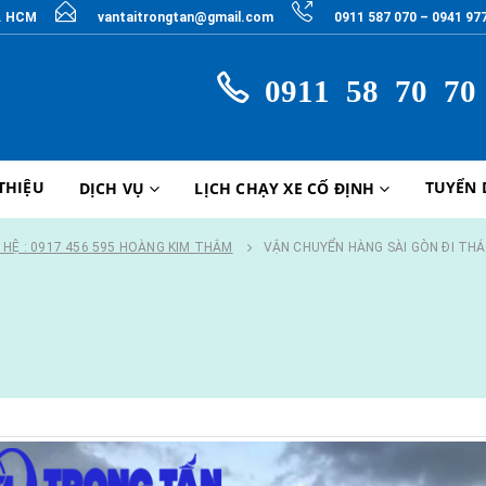
P. HCM
vantaitrongtan@gmail.com
0911 587 070 – 0941 97
0911 58 70 70
 THIỆU
TUYỂN
DỊCH VỤ
LỊCH CHẠY XE CỐ ĐỊNH
N HỆ : 0917 456 595 HOÀNG KIM THẮM
VẬN CHUYỂN HÀNG SÀI GÒN ĐI THÁ