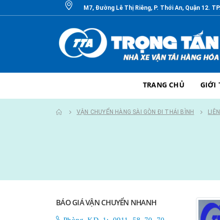
M7, Đường Lê Thị Riêng, P. Thới An, Quận 12. T
TRANG CHỦ
GIỚI
VẬN CHUYỂN HÀNG SÀI GÒN ĐI THÁI BÌNH
LIÊ
BÁO GIÁ VẬN CHUYỂN NHANH
Phòng KD 1: 0911 58 70 70