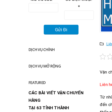
*
Liê
DỊCH VỤ CHÍNH
DỊCH VỤ MỞ RỘNG
Vận ch
FEATURED
Liên 
CÁC BÀI VIẾT VẬN CHUYỂN
Từ nh
HÀNG
đến ch
TẠI 63 TỈNH THÀNH