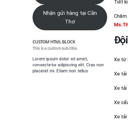
Tiết k
Nhận gửi hàng tại Cần
Chăm s
Thơ
Ms.T
Đội
CUSTOM HTML BLOCK
This is a custom sub-title.
Lorem ipsum dolor sit amet,
Xe từ 
consectetur adipiscing elit. Cras non
placerat mi. Etiam non tellus
Xe tải
Xe tải
Xe cẩu
Xe tải