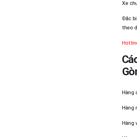
Xe chu
Đặc bi
theo d
Hotli
Các
Gò
Hàng c
Hàng m
Hàng v