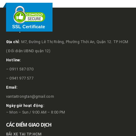
SSL Certificate
VỀ TRỌNG TẤN
Địa chỉ:
M7, Đường Lê Thị Riêng, Phường Thới An, Quận 12. TP. HCM
( Đối diện UBND quận 12)
Hotline:
– 0911 587 070
– 0941 977 577
Email:
vantaitrongtan@gmail.com
Ngày giờ hoạt động:
– Mon – Sun / 9:00 AM – 8:00 PM
CÁC ĐIỂM GIAO DỊCH
BÃI XE TẠI TP.HCM