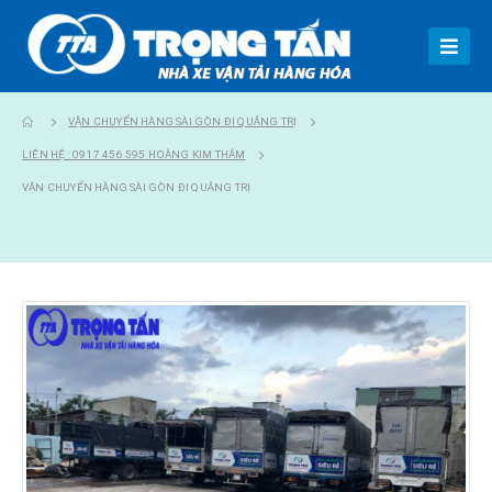
VẬN CHUYỂN HÀNG SÀI GÒN ĐI QUẢNG TRỊ
LIÊN HỆ : 0917 456 595 HOÀNG KIM THẮM
VẬN CHUYỂN HÀNG SÀI GÒN ĐI QUẢNG TRỊ