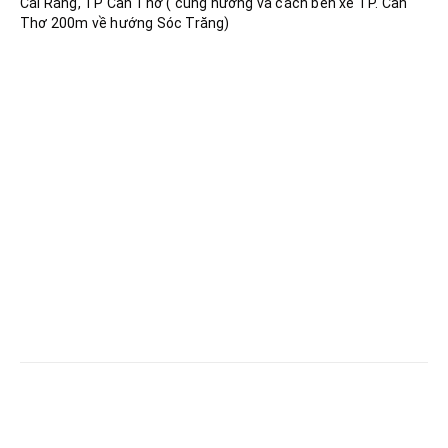
Cái Răng, TP Cần Thơ ( cùng hướng và cách bến xe TP. Cần
Thơ 200m về hướng Sóc Trăng)
RELATED
POSTS