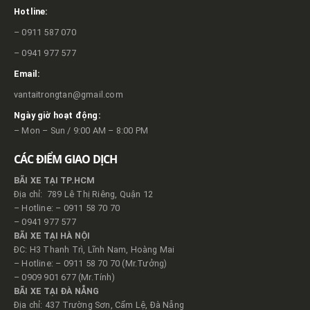
Hotline:
– 0911 587 070
– 0941 977 577
Email:
vantaitrongtan@gmail.com
Ngày giờ hoạt động:
– Mon – Sun / 9:00 AM – 8:00 PM
CÁC ĐIỂM GIAO DỊCH
BÃI XE TẠI TP.HCM
Địa chỉ: 789 Lê Thị Riêng, Quận 12
– Hotline: – 0911 58 70 70
– 0941 977 577
BÃI XE TẠI HÀ NỘI
ĐC: H3 Thanh Trì, Lĩnh Nam, Hoàng Mai
– Hotline: – 0911 58 70 70 (Mr.Tưởng)
– 0909 901 677 (Mr.Tính)
BÃI XE TẠI ĐÀ NẴNG
Địa chỉ: 437 Trường Sơn, Cẩm Lệ, Đà Nẵng