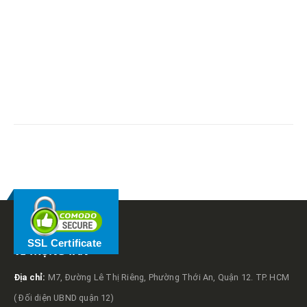
RELATED
POSTS
SSL Certificate
VỀ TRỌNG TẤN
Địa chỉ:
M7, Đường Lê Thị Riêng, Phường Thới An, Quận 12. TP. HCM
( Đối diện UBND quận 12)