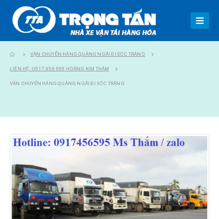
VẬN CHUYỂN HÀNG QUẢNG NGÃI ĐI SÓC TRĂNG
LIÊN HỆ : 0917 456 595 HOÀNG KIM THẮM
VẬN CHUYỂN HÀNG QUẢNG NGÃI ĐI SÓC TRĂNG