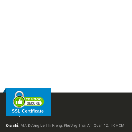
RELATED
POSTS
SSL Certificate
VỀ TRỌNG TẤN
Địa chỉ:
M7, Đường Lê Thị Riêng, Phường Thới An, Quận 12. TP. HCM