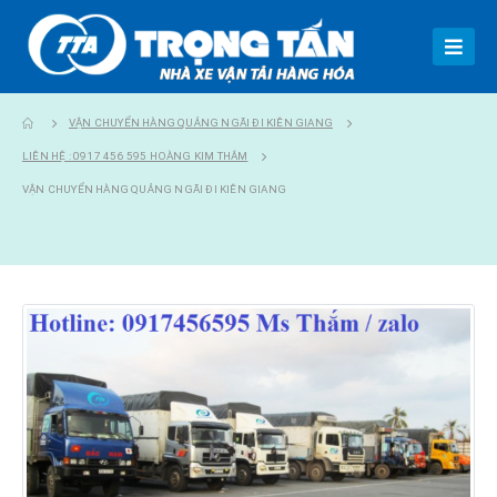
VẬN CHUYỂN HÀNG QUẢNG NGÃI ĐI KIÊN GIANG
LIÊN HỆ : 0917 456 595 HOÀNG KIM THẮM
VẬN CHUYỂN HÀNG QUẢNG NGÃI ĐI KIÊN GIANG