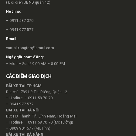
( Đối diện UBND quận 12)
Hotline:
– 0911 587 070
– 0941 977 577
Email:
vantaitrongtan@gmail.com
Ngày giờ hoạt động:
– Mon – Sun / 9:00 AM – 8:00 PM
CÁC ĐIỂM GIAO DỊCH
BÃI XE TẠI TP.HCM
Địa chỉ: 789 Lê Thị Riêng, Quận 12
– Hotline: – 0911 58 70 70
– 0941 977 577
BÃI XE TẠI HÀ NỘI
ĐC: H3 Thanh Trì, Lĩnh Nam, Hoàng Mai
– Hotline: – 0911 58 70 70 (Mr.Tưởng)
– 0909 901 677 (Mr.Tính)
BÃI XE TẠI ĐÀ NẴNG