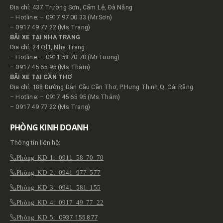
Địa chỉ: 437 Trường Sơn, Cẩm Lệ, Đà Nẵng
– Hotline: – 0917 97 00 33 (Mr.Sơn)
– 0917 49 77 22 (Ms.Trang)
BÃI XE TẠI NHA TRANG
Địa chỉ: 24 Ql1, Nha Trang
– Hotline: – 0911 58 70 70 (Mr.Tuong)
– 0917 45 65 95 (Ms.Thắm)
BÃI XE TẠI CẦN THƠ
Địa chỉ: 188 Đường Dẫn Cầu Cần Thơ, P.Hưng Thịnh,Q. Cái Răng
– Hotline: – 0917 45 65 95 (Ms.Thắm)
– 0917 49 77 22 (Ms.Trang)
PHÒNG KINH DOANH
Thông tin liên hệ:
Phòng KD 1: 0911 58 70 70
Phòng KD 2: 0941 977 577
Phòng KD 3: 0941 581 155
Phòng KD 4: 0917 49 77 22
Phòng KD 5:
0937 155 877