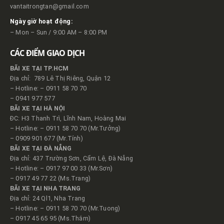
vantaitrongtan@gmail.com
Ngày giờ hoạt động:
– Mon – Sun / 9:00 AM – 8:00 PM
CÁC ĐIỂM GIAO DỊCH
BÃI XE TẠI TP.HCM
Địa chỉ: 789 Lê Thị Riêng, Quận 12
– Hotline: – 0911 58 70 70
– 0941 977 577
BÃI XE TẠI HÀ NỘI
ĐC: H3 Thanh Trì, Lĩnh Nam, Hoàng Mai
– Hotline: – 0911 58 70 70 (Mr.Tưởng)
– 0909 901 677 (Mr.Tính)
BÃI XE TẠI ĐÀ NẴNG
Địa chỉ: 437 Trường Sơn, Cẩm Lệ, Đà Nẵng
– Hotline: – 0917 97 00 33 (Mr.Sơn)
– 0917 49 77 22 (Ms.Trang)
BÃI XE TẠI NHA TRANG
Địa chỉ: 24 Ql1, Nha Trang
– Hotline: – 0911 58 70 70 (Mr.Tuong)
– 0917 45 65 95 (Ms.Thắm)