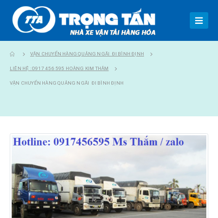
VẬN CHUYỂN HÀNG QUẢNG NGÃI ĐI BÌNH ĐỊNH
LIÊN HỆ : 0917 456 595 HOÀNG KIM THẮM
VẬN CHUYỂN HÀNG QUẢNG NGÃI ĐI BÌNH ĐỊNH