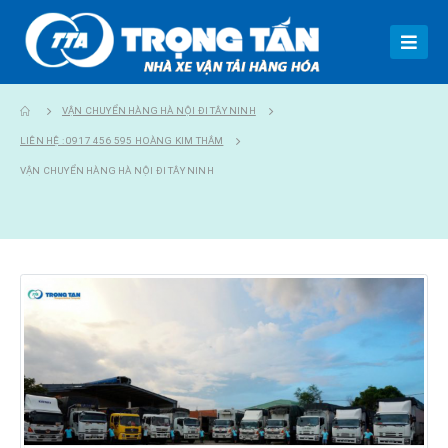
VẬN CHUYỂN HÀNG HÀ NỘI ĐI TÂY NINH
LIÊN HỆ : 0917 456 595 HOÀNG KIM THẮM
VẬN CHUYỂN HÀNG HÀ NỘI ĐI TÂY NINH