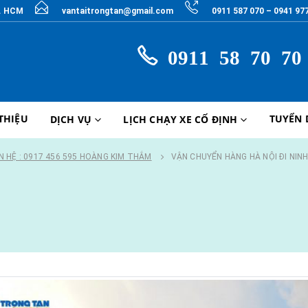
P. HCM
vantaitrongtan@gmail.com
0911 587 070 – 0941 97
0911 58 70 70
 THIỆU
TUYỂN
DỊCH VỤ
LỊCH CHẠY XE CỐ ĐỊNH
ÊN HỆ : 0917 456 595 HOÀNG KIM THẮM
VẬN CHUYỂN HÀNG HÀ NỘI ĐI NIN