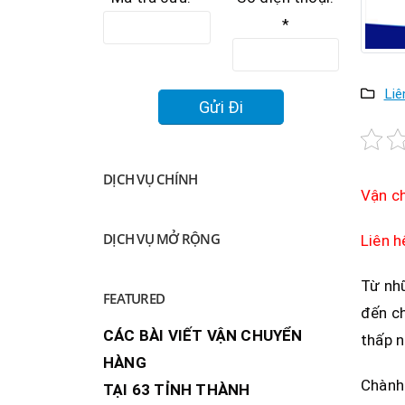
*
Liê
DỊCH VỤ CHÍNH
Vận c
DỊCH VỤ MỞ RỘNG
Liên 
Từ nh
FEATURED
đến ch
CÁC BÀI VIẾT VẬN CHUYỂN
thấp n
HÀNG
Chành 
TẠI 63 TỈNH THÀNH