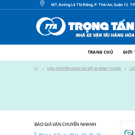
M7, Đường Lê Thị Riêng, P. Thới An, Quận 12. T
TRANG CHỦ
GIỚI
VẬN CHUYỂN HÀNG HÀ NỘI ĐI NINH THUẬN
LI
BÁO GIÁ VẬN CHUYỂN NHANH
Phòng KD 1: 0911 58 70 70