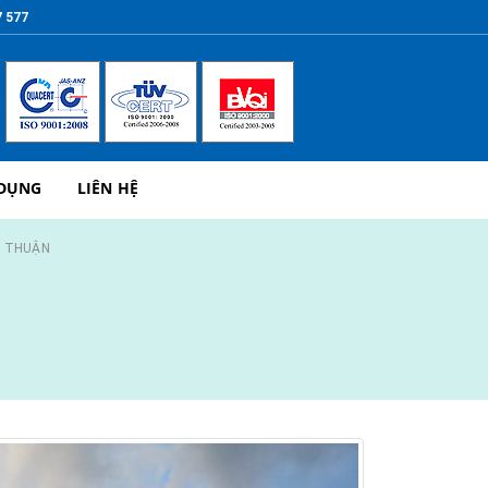
7 577
 DỤNG
LIÊN HỆ
H THUẬN