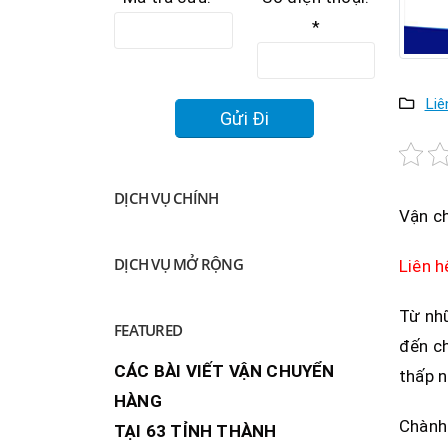
*
Liê
DỊCH VỤ CHÍNH
Vận ch
DỊCH VỤ MỞ RỘNG
Liên 
Từ nh
FEATURED
đến ch
CÁC BÀI VIẾT VẬN CHUYỂN
thấp n
HÀNG
Chành 
TẠI 63 TỈNH THÀNH