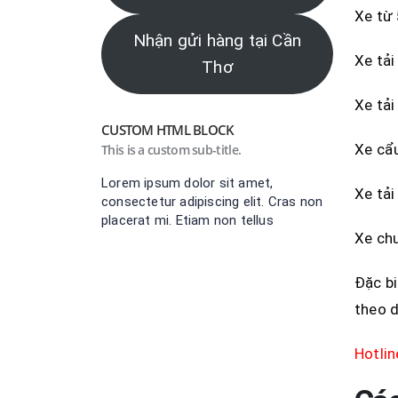
Xe từ 
Nhận gửi hàng tại Cần
Xe tải
Thơ
Xe tải
CUSTOM HTML BLOCK
Xe cẩu
This is a custom sub-title.
Lorem ipsum dolor sit amet,
Xe tải
consectetur adipiscing elit. Cras non
placerat mi. Etiam non tellus
Xe chu
Đặc bi
theo d
Hotli