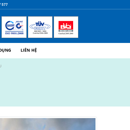
7 577
 DỤNG
LIÊN HỆ
U