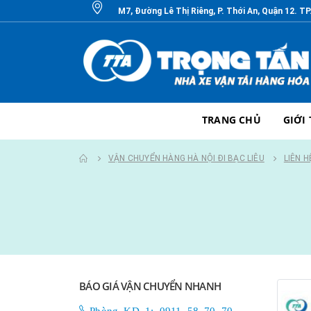
M7, Đường Lê Thị Riêng, P. Thới An, Quận 12. T
TRANG CHỦ
GIỚI
VẬN CHUYỂN HÀNG HÀ NỘI ĐI BẠC LIÊU
LIÊN H
BÁO GIÁ VẬN CHUYỂN NHANH
Phòng KD 1: 0911 58 70 70