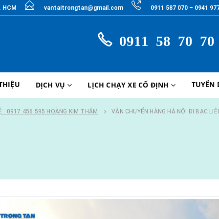
P. HCM
vantaitrongtan@gmail.com
0911 587 070 – 0941 97
0911 58 70 70
 THIỆU
TUYỂN
DỊCH VỤ
LỊCH CHẠY XE CỐ ĐỊNH
Ệ : 0917 456 595 HOÀNG KIM THẮM
VẬN CHUYỂN HÀNG HÀ NỘI ĐI BẠC LIÊ