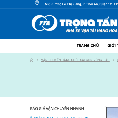
M7, Đường Lê Thị Riêng, P. Thới An, Quận 12. T
TRANG CHỦ
GIỚI
VẬN CHUYỂN HÀNG GHÉP SÀI GÒN VŨNG TÀU
BÁO GIÁ VẬN CHUYỂN NHANH
Phòng KD 1: 0911 58 70 70