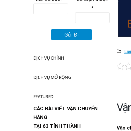
*
Liê
DỊCH VỤ CHÍNH
DỊCH VỤ MỞ RỘNG
FEATURED
Vận
CÁC BÀI VIẾT VẬN CHUYỂN
HÀNG
TẠI 63 TỈNH THÀNH
Vận c