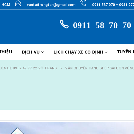
P. HCM
vantaitrongtan@gmail.com
0911 587 070 – 0941 97
0911 58 70 70
 THIỆU
TUYỂN
DỊCH VỤ
LỊCH CHẠY XE CỐ ĐỊNH
LIÊN HỆ 0917 49 77 22 VÕ TRANG
VẬN CHUYỂN HÀNG GHÉP SÀI GÒN VŨN