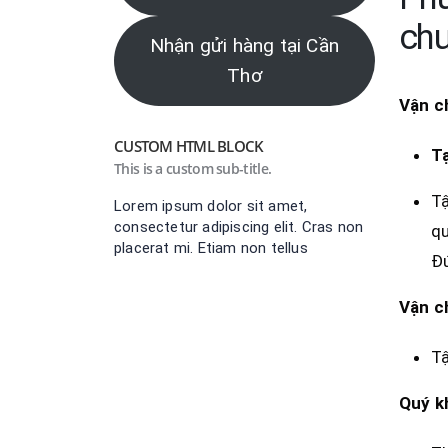
chu
Nhận gửi hàng tại Cần
Thơ
Vận c
CUSTOM HTML BLOCK
Tạ
This is a custom sub-title.
Tậ
Lorem ipsum dolor sit amet,
consectetur adipiscing elit. Cras non
qu
placerat mi. Etiam non tellus
Đ
Vận c
Tậ
Quý k