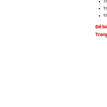
T
Th
T
Để bi
Trang