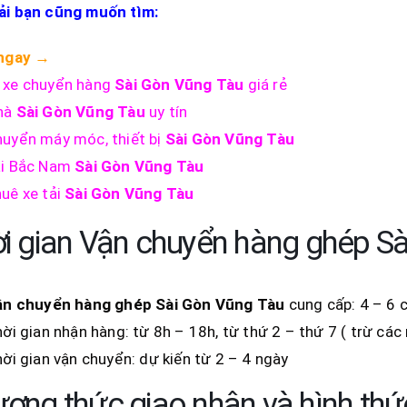
ải bạn cũng muốn tìm:
 ngay
→
 xe chuyển hàng
Sài Gòn
Vũng Tàu
giá rẻ
hà
Sài Gòn
Vũng Tàu
uy tín
huyển máy móc, thiết bị
Sài Gòn
Vũng Tàu
ải Bắc Nam
Sài Gòn
Vũng Tàu
uê xe tải
Sài Gòn
Vũng Tàu
i gian Vận chuyển hàng ghép S
ận chuyển hàng ghép Sài Gòn
Vũng Tàu
cung cấp: 4 – 6 
ời gian nhận hàng: từ 8h – 18h, từ thứ 2 – thứ 7 ( trừ các
ời gian vận chuyển: dự kiến từ 2 – 4 ngày
ơng thức giao nhận và hình thứ