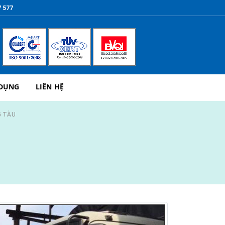
7 577
 DỤNG
LIÊN HỆ
G TÀU