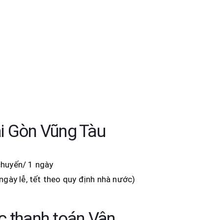
ài Gòn Vũng Tàu
chuyến/ 1 ngày
 ngày lễ, tết theo quy định nhà nước)
c thanh toán Vận