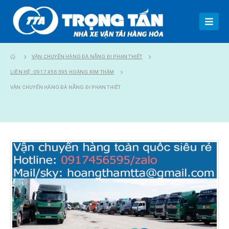
VẬN CHUYỂN HÀNG ĐÀ NẴNG ĐI PHAN THIẾT
LIÊN HỆ : 0917 456 595 HOÀNG KIM THẮM
VẬN CHUYỂN HÀNG ĐÀ NẴNG ĐI PHAN THIẾT