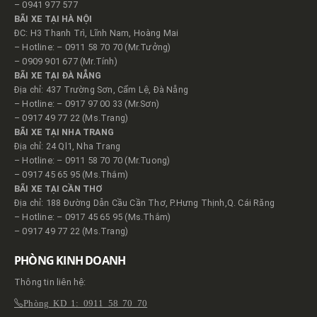
– 0941 977 577
BÃI XE TẠI HÀ NỘI
ĐC: H3 Thanh Trì, Lĩnh Nam, Hoàng Mai
– Hotline: – 0911 58 70 70 (Mr.Tưởng)
– 0909 901 677 (Mr.Tính)
BÃI XE TẠI ĐÀ NẴNG
Địa chỉ: 437 Trường Sơn, Cẩm Lệ, Đà Nẵng
– Hotline: – 0917 97 00 33 (Mr.Sơn)
– 0917 49 77 22 (Ms.Trang)
BÃI XE TẠI NHA TRANG
Địa chỉ: 24 Ql1, Nha Trang
– Hotline: – 0911 58 70 70 (Mr.Tuong)
– 0917 45 65 95 (Ms.Thắm)
BÃI XE TẠI CẦN THƠ
Địa chỉ: 188 Đường Dẫn Cầu Cần Thơ, P.Hưng Thịnh,Q. Cái Răng
– Hotline: – 0917 45 65 95 (Ms.Thắm)
– 0917 49 77 22 (Ms.Trang)
PHÒNG KINH DOANH
Thông tin liên hệ:
Phòng KD 1: 0911 58 70 70