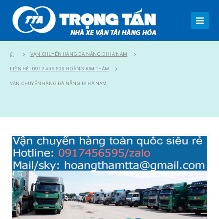
VẬN CHUYỂN HÀNG ĐÀ NẴNG ĐI HÀ NAM
LIÊN HỆ : 0917 456 595 HOÀNG KIM THẮM
VẬN CHUYỂN HÀNG ĐÀ NẴNG ĐI HÀ NAM