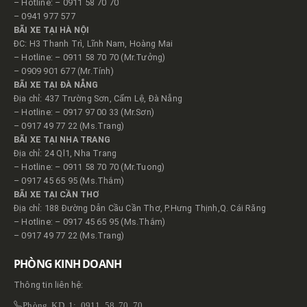
– Hotline: – 0911 58 70 70
– 0941 977 577
BÃI XE TẠI HÀ NỘI
ĐC: H3 Thanh Trì, Lĩnh Nam, Hoàng Mai
– Hotline: – 0911 58 70 70 (Mr.Tưởng)
– 0909 901 677 (Mr.Tính)
BÃI XE TẠI ĐÀ NẴNG
Địa chỉ: 437 Trường Sơn, Cẩm Lệ, Đà Nẵng
– Hotline: – 0917 97 00 33 (Mr.Sơn)
– 0917 49 77 22 (Ms.Trang)
BÃI XE TẠI NHA TRANG
Địa chỉ: 24 Ql1, Nha Trang
– Hotline: – 0911 58 70 70 (Mr.Tuong)
– 0917 45 65 95 (Ms.Thắm)
BÃI XE TẠI CẦN THƠ
Địa chỉ: 188 Đường Dẫn Cầu Cần Thơ, P.Hưng Thịnh,Q. Cái Răng
– Hotline: – 0917 45 65 95 (Ms.Thắm)
– 0917 49 77 22 (Ms.Trang)
PHÒNG KINH DOANH
Thông tin liên hệ:
Phòng KD 1: 0911 58 70 70