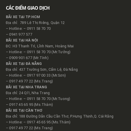
CÁC ĐIỂM GIAO DỊCH
BÃI XE TẠI TP.HCM
Địa chỉ: 789 Lê Thị Riêng, Quận 12
– Hotline: – 0911 58 70 70
– 0941 977 577
BÃI XE TẠI HÀ NỘI
ĐC: H3 Thanh Trì, Lĩnh Nam, Hoàng Mai
– Hotline: – 0911 58 70 70 (Mr.Tưởng)
– 0909 901 677 (Mr.Tính)
BÃI XE TẠI ĐÀ NẴNG
Địa chỉ: 437 Trường Sơn, Cẩm Lệ, Đà Nẵng
– Hotline: – 0917 97 00 33 (Mr.Sơn)
– 0917 49 77 22 (Ms.Trang)
BÃI XE TẠI NHA TRANG
Địa chỉ: 24 Ql1, Nha Trang
– Hotline: – 0911 58 70 70 (Mr.Tuong)
– 0917 45 65 95 (Ms.Thắm)
BÃI XE TẠI CẦN THƠ
Địa chỉ: 188 Đường Dẫn Cầu Cần Thơ, P.Hưng Thịnh,Q. Cái Răng
– Hotline: – 0917 45 65 95 (Ms.Thắm)
– 0917 49 77 22 (Ms.Trang)