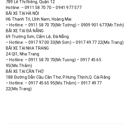
789 Lê Thị Riêng, Quận 12
Hotline: – 0911 58 70 70 – 0941 977 577
BÃI XE TẠI HÀ NỘI
H6 Thanh Trì, Lĩnh Nam, Hoàng Mai
– Hotline: – 0911 58 70 70(Mr.Tưởng) – 0909 901 677(Mr.Tính)
BÃI XE TẠI ĐÀ NẴNG
69 Trường Sơn, Cẩm Lệ, Đà Nẵng
– Hotline: – 0917 97 00 33(Mr.Sơn) – 0917 49 77 22(Ms.Trang)
BÃI XE TẠI NHA TRANG
24 Ql1, Nha Trang
– Hotline: – 0911 58 70 70(Mr.Tuong) – 0917 45 65
95(Ms.Thắm)
BÃI XE TẠI CẦN THƠ
188 Đường Dẫn Cầu Cần Thơ, P.Hưng Thịnh,Q. Cái Răng
– Hotline: – 0917 45 65 95(Ms.Thắm) – 0917 49 77
22(Ms.Trang)