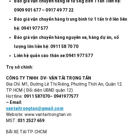
Báo giá vận chuyển hàng lẻ từ 5kg đến 1 tấn liên hệ:
0909 901 677 – 0917 49 77 22
Báo giá vận chuyển hàng trung bình từ 1 tấn trở lên liên
hệ: 0941 977 577
Báo giá vận chuyển hàng nguyên xe, hàng dự án, số
lượng lớn liên hệ: 0911 58 70 70
Liên hệ quản cáo thân xe:0941 977 577
Trụ sở chính:
CÔNG TY TNHH DV- VẬN TẢI TRỌNG TẤN
Địa Chỉ: M1, Đường Lê Thị Riêng, Phường Thới An, Quận 12.
TP. HCM ( Đối diện UBND quận 12)
Hottline:
0911 587070– 0941977577
– Email:
vantaitrongtan@gmail.com
Website: www.vantaitrongtan.vn
MST:
031 2527 659
BÃI XE TẠI TP. CHCM