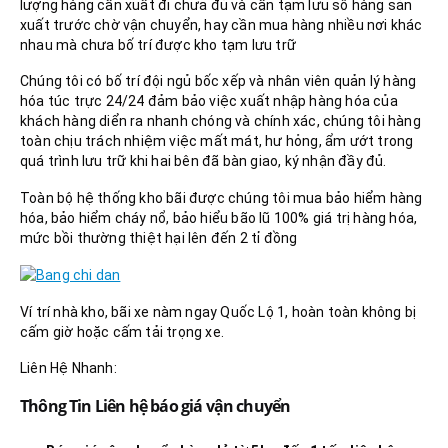
lượng hàng cần xuất đi chưa đủ và cần tạm lưu số hàng sản
xuất trước chờ vận chuyển, hay cần mua hàng nhiều nơi khác
nhau mà chưa bố trí được kho tạm lưu trữ
Chúng tôi có bố trí đội ngủ bốc xếp và nhân viên quản lý hàng
hóa túc trực 24/24 đảm bảo việc xuất nhập hàng hóa của
khách hàng diển ra nhanh chóng và chính xác, chúng tôi hàng
toàn chịu trách nhiệm việc mất mát, hư hỏng, ẩm ướt trong
quá trình lưu trữ khi hai bên đã bàn giao, ký nhận đầy đủ.
Toàn bộ hệ thống kho bãi được chúng tôi mua bảo hiểm hàng
hóa, bảo hiểm cháy nổ, bảo hiểu bão lũ 100% giá trị hàng hóa,
mức bồi thường thiệt hại lên đến 2 tỉ đồng
Ví trí nhà kho, bãi xe nàm ngay Quốc Lộ 1, hoàn toàn không bị
cấm giờ hoặc cấm tải trọng xe.
Liên Hệ Nhanh:
Thông Tin Liên hệ báo giá vận chuyển