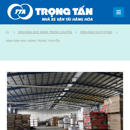
HÌNH ẢNH KHO HÀNG TRUNG CHUYỂN
HÌNH ẢNH HOẠT ĐỘNG
HÌNH ẢNH KHO HÀNG TRUNG CHUYỂN