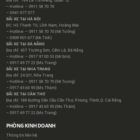
Địa chỉ: 789 Lê Thị Riêng, Quận 12
– Hotline: – 0911 58 70 70
– 0941 977 577
BÃI XE TẠI HÀ NỘI
ĐC: H3 Thanh Trì, Lĩnh Nam, Hoàng Mai
– Hotline: – 0911 58 70 70 (Mr.Tưởng)
– 0909 901 677 (Mr.Tính)
BÃI XE TẠI ĐÀ NẴNG
Địa chỉ: 437 Trường Sơn, Cẩm Lệ, Đà Nẵng
– Hotline: – 0917 97 00 33 (Mr.Sơn)
– 0917 49 77 22 (Ms.Trang)
BÃI XE TẠI NHA TRANG
Địa chỉ: 24 Ql1, Nha Trang
– Hotline: – 0911 58 70 70 (Mr.Tuong)
– 0917 45 65 95 (Ms.Thắm)
BÃI XE TẠI CẦN THƠ
Địa chỉ: 188 Đường Dẫn Cầu Cần Thơ, P.Hưng Thịnh,Q. Cái Răng
– Hotline: – 0917 45 65 95 (Ms.Thắm)
– 0917 49 77 22 (Ms.Trang)
PHÒNG KINH DOANH
Thông tin liên hệ: