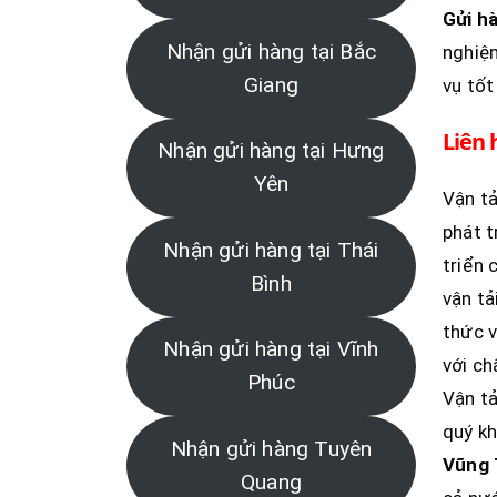
Gửi h
Nhận gửi hàng tại Bắc
nghiệm
Giang
vụ tốt
Liên 
Nhận gửi hàng tại Hưng
Yên
Vận tả
phát t
Nhận gửi hàng tại Thái
triển 
Bình
vận tả
thức v
Nhận gửi hàng tại Vĩnh
với ch
Phúc
Vận tả
quý k
Nhận gửi hàng Tuyên
Vũng 
Quang