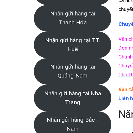
cả nướ
chuyể
Nhận gửi hàng tại
Thanh Hóa
Chuy
Vận c
Nhận gửi hàng tại TT.
Dọn nh
Huế
Chành
Chuyển
Nhận gửi hàng tại
Cho th
Quảng Nam
Vận t
Nhận gửi hàng tại Nha
Liên h
Trang
Năn
Nhận gửi hàng Bắc -
Nam