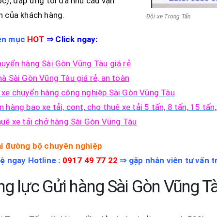
c), đáp ứng tối đa nhu cầu vận
n của khách hàng.
Đội xe Trọng Tấn
ên mục
HOT
⇒
Click ngay:
huyển hàng Sài Gòn Vũng Tàu giá rẻ
à Sài Gòn Vũng Tàu giá rẻ, an toàn
 xe chuyển hàng công nghiệp Sài Gòn Vũng Tàu
 hàng bao xe tải, cont, cho thuê xe tải 5 tấn, 8 tấn, 15 tấn
uê xe tải chở hàng Sài Gòn Vũng Tàu
ải đường bộ chuyên nghiệp
ệ ngay Hotline :
0917 49 77 22
⇒
gặp nhân viên tư vấn t
g lực Gửi hàng Sài Gòn Vũng T