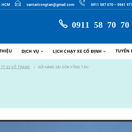
P. HCM
vantaitrongtan@gmail.com
0911 587 070 – 0941 97
0911 58 70 70
 THIỆU
TUYỂN
DỊCH VỤ
LỊCH CHẠY XE CỐ ĐỊNH
9 77 22 VÕ TRANG
GỬI HÀNG SÀI GÒN VŨNG TÀU