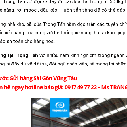
i Trọng Tấn với đội xe đầy đủ các loại tải trọng từ 500kg tớ
xe nâng, rơ -mooc , đầu kéo,… luôn sẵn sàng để có thể đáp
ng nhà kho, bãi của Trọng Tấn nằm dọc trên các tuyến chính
c xếp hàng hóa cùng với hệ thống xe nâng, hạ tại kho giú
ảo an toàn cho hàng hóa.
àng tại Trọng Tấn
với nhiều năm kinh nghiệm trong ngành 
ng bị đầy đủ về đội xe, đội ngũ nhân viên, sẽ mang lại nhữ
ước Gửi hàng Sài Gòn Vũng Tàu
n hệ ngay hotline báo giá: 0917 49 77 22 – Ms TRAN