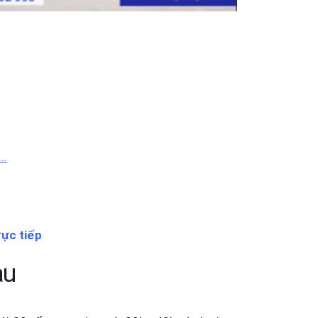
,…
rực tiếp
àu