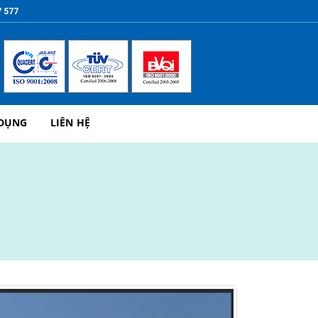
7 577
 DỤNG
LIÊN HỆ