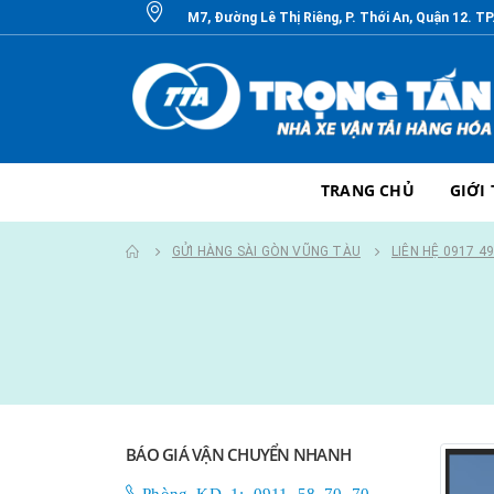
M7, Đường Lê Thị Riêng, P. Thới An, Quận 12. T
TRANG CHỦ
GIỚI
GỬI HÀNG SÀI GÒN VŨNG TÀU
LIÊN HỆ 0917 4
BÁO GIÁ VẬN CHUYỂN NHANH
Phòng KD 1: 0911 58 70 70