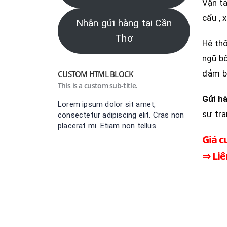
Vận tả
cẩu , 
Nhận gửi hàng tại Cần
Thơ
Hệ thố
ngũ bố
đảm b
CUSTOM HTML BLOCK
This is a custom sub-title.
Gửi h
Lorem ipsum dolor sit amet,
sự tra
consectetur adipiscing elit. Cras non
placerat mi. Etiam non tellus
Giá c
⇒ Liê