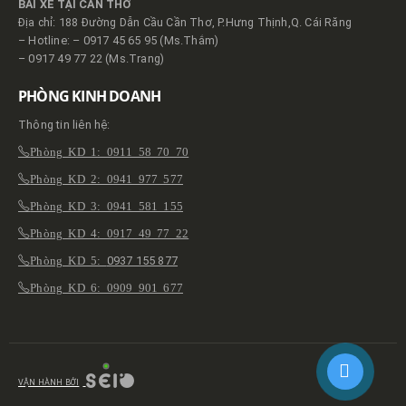
BÃI XE TẠI CẦN THƠ
Địa chỉ: 188 Đường Dẫn Cầu Cần Thơ, P.Hưng Thịnh,Q. Cái Răng
– Hotline: – 0917 45 65 95 (Ms.Thắm)
– 0917 49 77 22 (Ms.Trang)
PHÒNG KINH DOANH
Thông tin liên hệ:
Phòng KD 1: 0911 58 70 70
Phòng KD 2: 0941 977 577
Phòng KD 3: 0941 581 155
Phòng KD 4: 0917 49 77 22
Phòng KD 5:
0937 155 877
Phòng KD 6: 0909 901 677
VẬN HÀNH BỞI