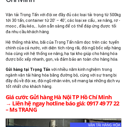
Vận tải Trọng Tấn với đội xe đầy đủ các loại tải trọng từ 500kg
tới 30 tấn, container từ 20’ – 40’, các loại xe cẩu , xe nâng, rơ -
mooc , đầu kéo,… luôn sẵn sàng để có thể đáp ứng được tối
đa nhu cầu khách hàng.
Hệ thống nhà kho, bãi của Trọng Tấn nằm dọc trên các tuyến
chính của cả nước, với diện tích rộng rãi, đội ngũ bốc xếp hàng
hóa cùng với hệ thống xe nâng, hạ tại kho giúp cho hàng hóa
được bốc xếp nhanh, gọn, và đảm bảo an toàn cho hàng hóa.
Gửi hàng tại Trọng Tấn
với nhiều năm kinh nghiệm trong
ngành vận tải hàng hóa bằng đường bộ, cùng với sự trang bị
đầy đủ về đội xe, đội ngũ nhân viên, sẽ mang lại những dịch vụ
tốt nhất cho khách hàng.
Giá cước Gửi hàng Hà Nội TP Hồ Chí Minh
→ Liên hệ ngay hotline báo giá: 0917 49 77 22
– Ms TRANG