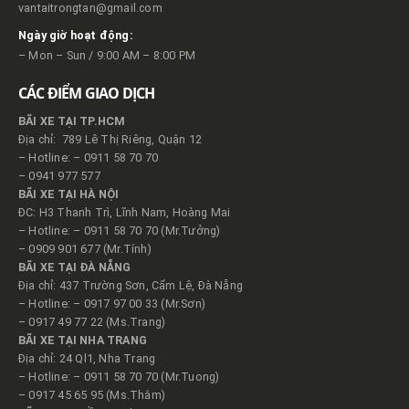
vantaitrongtan@gmail.com
Ngày giờ hoạt động:
– Mon – Sun / 9:00 AM – 8:00 PM
CÁC ĐIỂM GIAO DỊCH
BÃI XE TẠI TP.HCM
Địa chỉ: 789 Lê Thị Riêng, Quận 12
– Hotline: – 0911 58 70 70
– 0941 977 577
BÃI XE TẠI HÀ NỘI
ĐC: H3 Thanh Trì, Lĩnh Nam, Hoàng Mai
– Hotline: – 0911 58 70 70 (Mr.Tưởng)
– 0909 901 677 (Mr.Tính)
BÃI XE TẠI ĐÀ NẴNG
Địa chỉ: 437 Trường Sơn, Cẩm Lệ, Đà Nẵng
– Hotline: – 0917 97 00 33 (Mr.Sơn)
– 0917 49 77 22 (Ms.Trang)
BÃI XE TẠI NHA TRANG
Địa chỉ: 24 Ql1, Nha Trang
– Hotline: – 0911 58 70 70 (Mr.Tuong)
– 0917 45 65 95 (Ms.Thắm)