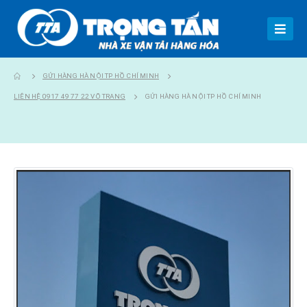
GỬI HÀNG HÀ NỘI TP HỒ CHÍ MINH
LIÊN HỆ 0917 49 77 22 VÕ TRANG
GỬI HÀNG HÀ NỘI TP HỒ CHÍ MINH