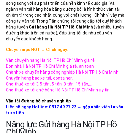
song song với sự phát triển của nền kinh tế quốc gia. Và
ngành vận tải hàng hóa bằng đường bộ là hình thức vận tải
chiếm tỉ trọng cao nhất cùng với chất lượng . Chính vì vậy mà
công ty Vận tải Trọng Tấn chúng tôi cung cấp tới quý khách
hàng tuyến
Gửi hàng Hà Nội
TP Hồ Chí Minh
(và nhiều tuyến
đường khác trên cả nước), đáp ứng tối đa nhu cầu vận
chuyển của khách hàng.
Chuyên mục
HOT
→
Click ngay:
Vận chuyển hàng Hà Nội TP Hồ Chí Minh giá rẻ
Dọn nhà Hà Nội TP Hồ Chí Minh giá rẻ, an toàn
Chành xe chuyển hàng công nghiệp Hà Nội TP Hồ Chí Minh
Chuyển hàng bao xe tải, container,…
Cho thuê xe tải 3,5 tấn, 5 tấn, 8 tấn, 15 tấn,…
Cho thuê xe tải chở hàng Hà Nội TP Hồ Chí Minh uy tín
Vận tải đường bộ chuyên nghiệp
Liên hệ ngay Hotline: 0917 49 77 22
→
gặp nhân viên tư vấn
trực tiếp
Năng lực Gửi hàng Hà Nội TP Hồ
Chí Minh