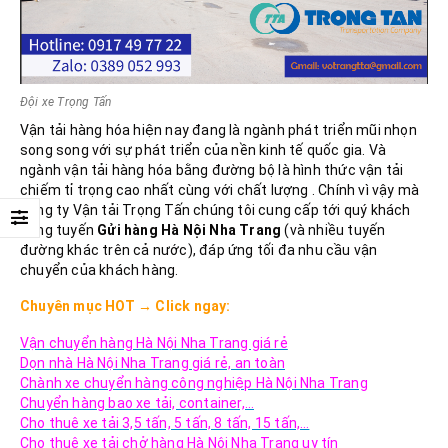
Đội xe Trọng Tấn
Vận tải hàng hóa hiện nay đang là ngành phát triển mũi nhọn
song song với sự phát triển của nền kinh tế quốc gia. Và
ngành vận tải hàng hóa bằng đường bộ là hình thức vận tải
chiếm tỉ trọng cao nhất cùng với chất lượng . Chính vì vậy mà
công ty Vận tải Trọng Tấn chúng tôi cung cấp tới quý khách
hàng tuyến
Gửi hàng Hà Nội
Nha Trang
(và nhiều tuyến
đường khác trên cả nước), đáp ứng tối đa nhu cầu vận
chuyển của khách hàng.
Chuyên mục
HOT
→
Click ngay:
Vận chuyển hàng Hà Nội Nha Trang giá rẻ
Dọn nhà Hà Nội Nha Trang giá rẻ, an toàn
Chành xe chuyển hàng công nghiệp Hà Nội Nha Trang
Chuyển hàng bao xe tải, container,…
Cho thuê xe tải 3,5 tấn, 5 tấn, 8 tấn, 15 tấn,…
Cho thuê xe tải chở hàng Hà Nội Nha Trang uy tín