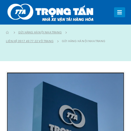
GỬI HÀNG HÀ NỘI NHA TRANG
LIÊN HỆ 0917 49 77 22 VÕ TRANG
GỬI HÀNG HÀ NỘI NHA TRANG