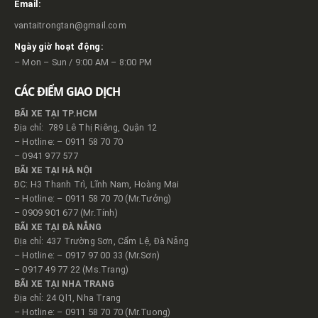
Email:
vantaitrongtan@gmail.com
Ngày giờ hoạt động:
– Mon – Sun / 9:00 AM – 8:00 PM
CÁC ĐIỂM GIAO DỊCH
BÃI XE TẠI TP.HCM
Địa chỉ: 789 Lê Thị Riêng, Quận 12
– Hotline: – 0911 58 70 70
– 0941 977 577
BÃI XE TẠI HÀ NỘI
ĐC: H3 Thanh Trì, Lĩnh Nam, Hoàng Mai
– Hotline: – 0911 58 70 70 (Mr.Tưởng)
– 0909 901 677 (Mr.Tính)
BÃI XE TẠI ĐÀ NẴNG
Địa chỉ: 437 Trường Sơn, Cẩm Lệ, Đà Nẵng
– Hotline: – 0917 97 00 33 (Mr.Sơn)
– 0917 49 77 22 (Ms.Trang)
BÃI XE TẠI NHA TRANG
Địa chỉ: 24 Ql1, Nha Trang
– Hotline: – 0911 58 70 70 (Mr.Tuong)