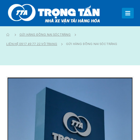
GỬI HÀNG ĐỒNG NAI SÓC TRĂNG
LIÊN HỆ 0917 49 77 22 VÕ TRANG
GỬI HÀNG ĐỒNG NAI SÓC TRĂNG