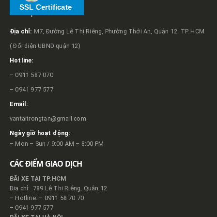
SSL Certificate
VỀ TRỌNG TẤN
Địa chỉ:
M7, Đường Lê Thị Riêng, Phường Thới An, Quận 12. TP. HCM
( Đối diện UBND quận 12)
Hotline:
– 0911 587 070
– 0941 977 577
Email:
vantaitrongtan@gmail.com
Ngày giờ hoạt động:
– Mon – Sun / 9:00 AM – 8:00 PM
CÁC ĐIỂM GIAO DỊCH
BÃI XE TẠI TP.HCM
Địa chỉ: 789 Lê Thị Riêng, Quận 12
– Hotline: – 0911 58 70 70
– 0941 977 577