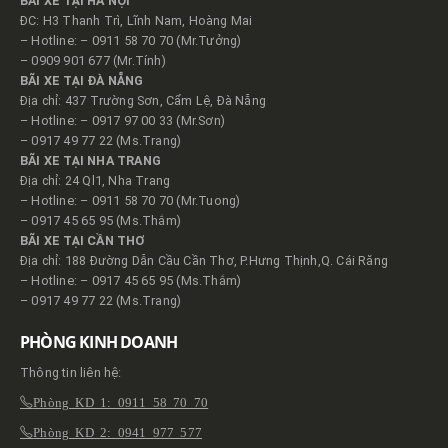
BÃI XE TẠI HÀ NỘI
ĐC: H3 Thanh Trì, Lĩnh Nam, Hoàng Mai
– Hotline: – 0911 58 70 70 (Mr.Tưởng)
– 0909 901 677 (Mr.Tính)
BÃI XE TẠI ĐÀ NẴNG
Địa chỉ: 437 Trường Sơn, Cẩm Lệ, Đà Nẵng
– Hotline: – 0917 97 00 33 (Mr.Sơn)
– 0917 49 77 22 (Ms.Trang)
BÃI XE TẠI NHA TRANG
Địa chỉ: 24 Ql1, Nha Trang
– Hotline: – 0911 58 70 70 (Mr.Tuong)
– 0917 45 65 95 (Ms.Thắm)
BÃI XE TẠI CẦN THƠ
Địa chỉ: 188 Đường Dẫn Cầu Cần Thơ, P.Hưng Thịnh,Q. Cái Răng
– Hotline: – 0917 45 65 95 (Ms.Thắm)
– 0917 49 77 22 (Ms.Trang)
PHÒNG KINH DOANH
Thông tin liên hệ:
Phòng KD 1: 0911 58 70 70
Phòng KD 2: 0941 977 577