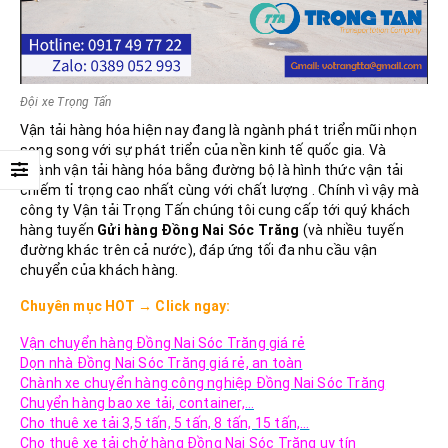
Đội xe Trọng Tấn
Vận tải hàng hóa hiện nay đang là ngành phát triển mũi nhọn
song song với sự phát triển của nền kinh tế quốc gia. Và
ngành vận tải hàng hóa bằng đường bộ là hình thức vận tải
chiếm tỉ trọng cao nhất cùng với chất lượng . Chính vì vậy mà
công ty Vận tải Trọng Tấn chúng tôi cung cấp tới quý khách
hàng tuyến
Gửi hàng Đồng Nai
Sóc Trăng
(và nhiều tuyến
đường khác trên cả nước), đáp ứng tối đa nhu cầu vận
chuyển của khách hàng.
Chuyên mục
HOT
→
Click ngay:
Vận chuyển hàng Đồng Nai Sóc Trăng giá rẻ
Dọn nhà Đồng Nai Sóc Trăng giá rẻ, an toàn
Chành xe chuyển hàng công nghiệp Đồng Nai Sóc Trăng
Chuyển hàng bao xe tải, container,…
Cho thuê xe tải 3,5 tấn, 5 tấn, 8 tấn, 15 tấn,…
Cho thuê xe tải chở hàng Đồng Nai Sóc Trăng uy tín