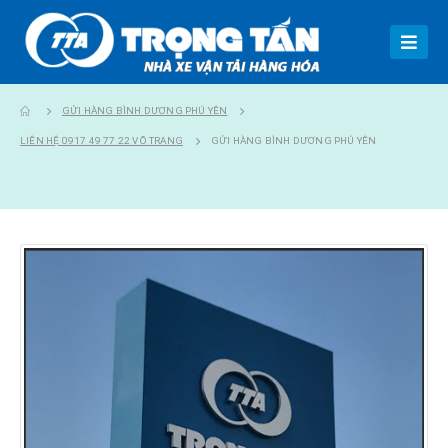
GỬI HÀNG BÌNH DƯƠNG PHÚ YÊN
LIÊN HỆ 0917 49 77 22 VÕ TRANG
GỬI HÀNG BÌNH DƯƠNG PHÚ YÊN