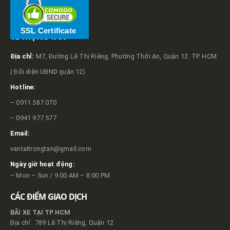
SSL Certificate
VỀ TRỌNG TẤN
Địa chỉ:
M7, Đường Lê Thị Riêng, Phường Thới An, Quận 12. TP. HCM
( Đối diện UBND quận 12)
Hotline:
– 0911 587 070
– 0941 977 577
Email:
vantaitrongtan@gmail.com
Ngày giờ hoạt động:
– Mon – Sun / 9:00 AM – 8:00 PM
CÁC ĐIỂM GIAO DỊCH
BÃI XE TẠI TP.HCM
Địa chỉ: 789 Lê Thị Riêng, Quận 12