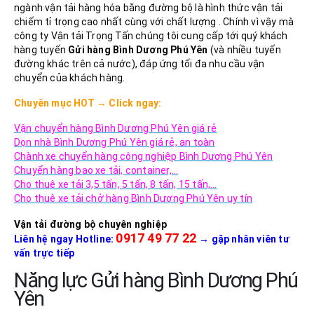
ngành vận tải hàng hóa bằng đường bộ là hình thức vận tải
chiếm tỉ trọng cao nhất cùng với chất lượng . Chính vì vậy mà
công ty Vận tải Trọng Tấn chúng tôi cung cấp tới quý khách
hàng tuyến
Gửi hàng Bình Dương
Phú Yên
(và nhiều tuyến
đường khác trên cả nước), đáp ứng tối đa nhu cầu vận
chuyển của khách hàng.
Chuyên mục
HOT
→
Click ngay:
Vận chuyển hàng Bình Dương Phú Yên giá rẻ
Dọn nhà Bình Dương Phú Yên giá rẻ, an toàn
Chành xe chuyển hàng công nghiệp Bình Dương Phú Yên
Chuyển hàng bao xe tải, container,…
Cho thuê xe tải 3,5 tấn, 5 tấn, 8 tấn, 15 tấn,…
Cho thuê xe tải chở hàng Bình Dương Phú Yên uy tín
Vận tải đường bộ chuyên nghiệp
0917 49 77 22
Liên hệ ngay Hotline:
→
gặp nhân viên tư
vấn trực tiếp
Năng lực Gửi hàng Bình Dương Phú
Yên