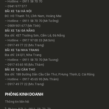
– Hotline: – 0911 58 70 70
– 0941 977 577
BÃI XE TẠI HÀ NỘI
ĐC: H3 Thanh Trì, Lĩnh Nam, Hoàng Mai
– Hotline: – 0911 58 70 70 (Mr.Tưởng)
– 0909 901 677 (Mr.Tính)
BÃI XE TẠI ĐÀ NẴNG
Địa chỉ: 437 Trường Sơn, Cẩm Lệ, Đà Nẵng
– Hotline: – 0917 97 00 33 (Mr.Sơn)
– 0917 49 77 22 (Ms.Trang)
BÃI XE TẠI NHA TRANG
Địa chỉ: 24 Ql1, Nha Trang
– Hotline: – 0911 58 70 70 (Mr.Tuong)
– 0917 45 65 95 (Ms.Thắm)
BÃI XE TẠI CẦN THƠ
Địa chỉ: 188 Đường Dẫn Cầu Cần Thơ, P.Hưng Thịnh,Q. Cái Răng
– Hotline: – 0917 45 65 95 (Ms.Thắm)
– 0917 49 77 22 (Ms.Trang)
PHÒNG KINH DOANH
Thông tin liên hệ:
Phòng KD 1: 0911 58 70 70