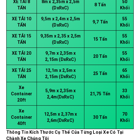
XE TẢI 8
8m x 2,35m x 2,5m
50
8 Tấn
TẤN
(DxRxC)
Khối
XE TẢI 10
9,5m x 2,4m x 2,5m
55
9,7 Tấn
TẤN
(DxRxC)
Khối
XE TẢI 15
9,35m x 2,35 x 2,5m
55
15 Tấn
TẤN
(DxRxC)
Khối
XE TẢI 20
9,7m x 2,35m x
55
20 Tấn
TẤN
2,15m (DxRxC)
Khối
XE TẢI 25
12,1m x 2,5m x
65
25 Tấn
TẤN
2,15m (DxRxC)
Khối
Xe
5,9m x 2,35m x
33
Container
21,75 Tấn
2,4m(DxRxC)
Khối
20ft
Xe
12,5m x 2,37m x
70
Container
30 Tấn
2,6m(DxRxC)
Khối
40ft
Thông Tin Kích Thước Cụ Thể Của Từng Loại Xe Có Tại
Chành Xe Chúng Tôi