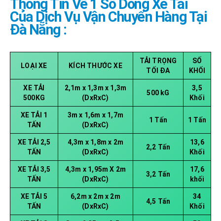
Thông Tin Về 1 Số Dòng Xe Tải
Của Dịch Vụ Vận Chuyển Hàng Tại
Đà Nẵng :
TẢI TRỌNG
SỐ
LOẠI XE
KÍCH THƯỚC XE
TỐI ĐA
KHỐI
XE TẢI
2,1m x 1,3m x 1,3m
3,5
500 kG
500KG
(DxRxC)
Khối
XE TẢI 1
3m x 1,6m x 1,7m
1 Tấn
1 Tấn
TẤN
(DxRxC)
XE TẢI 2,5
4,3m x 1,8m x 2m
13,6
2,2 Tấn
TẤN
(DxRxC)
Khối
XE TẢI 3,5
4,3m x 1,95m X 2m
17,6
3,2 Tấn
TẤN
(DxRxC)
khối
XE TẢI 5
6,2m x 2m x 2m
34
4,5 Tấn
TẤN
(DxRxC)
Khối