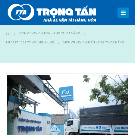
DỊCH VỤ VẬN CHUYỂN HÀNG TẠI ĐÀ NẴNG
LH 0937 155 877 NGUYỄN HÙNG
DỊCH VỤ VẬN CHUYỂN HÀNG TẠI ĐÀ NẴNG