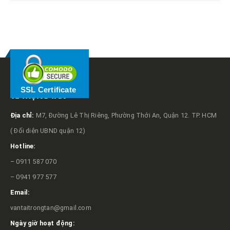
RELATED
POSTS
SSL Certificate
VỀ TRỌNG TẤN
Địa chỉ:
M7, Đường Lê Thị Riêng, Phường Thới An, Quận 12. TP. HCM
( Đối diện UBND quận 12)
Hotline:
– 0911 587 070
– 0941 977 577
Email:
vantaitrongtan@gmail.com
Ngày giờ hoạt động: