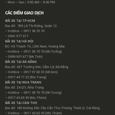
– Mon – Sun / 9:00 AM – 8:00 PM
CÁC ĐIỂM GIAO DỊCH
BÃI XE TẠI TP.HCM
Địa chỉ: 789 Lê Thị Riêng, Quận 12
– Hotline: – 0911 58 70 70
– 0941 977 577
BÃI XE TẠI HÀ NỘI
ĐC: H3 Thanh Trì, Lĩnh Nam, Hoàng Mai
– Hotline: – 0911 58 70 70 (Mr.Tưởng)
– 0909 901 677 (Mr.Tính)
BÃI XE TẠI ĐÀ NẴNG
Địa chỉ: 437 Trường Sơn, Cẩm Lệ, Đà Nẵng
– Hotline: – 0917 97 00 33 (Mr.Sơn)
– 0917 49 77 22 (Ms.Trang)
BÃI XE TẠI NHA TRANG
Địa chỉ: 24 Ql1, Nha Trang
– Hotline: – 0911 58 70 70 (Mr.Tuong)
– 0917 45 65 95 (Ms.Thắm)
BÃI XE TẠI CẦN THƠ
Địa chỉ: 188 Đường Dẫn Cầu Cần Thơ, P.Hưng Thịnh,Q. Cái Răng
– Hotline: – 0917 45 65 95 (Ms.Thắm)