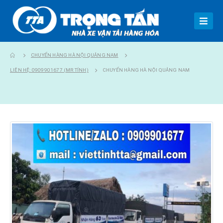
CHUYỂN HÀNG HÀ NỘI QUẢNG NAM
LIÊN HỆ: 0909901677 (MR TÍNH)
CHUYỂN HÀNG HÀ NỘI QUẢNG NAM