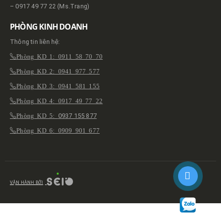
– 0917 49 77 22 (Ms.Trang)
PHÒNG KINH DOANH
Thông tin liên hệ:
Phòng KD 1: 0911 58 70 70
Phòng KD 2: 0941 977 577
Phòng KD 3: 0941 581 155
Phòng KD 4: 0917 49 77 22
Phòng KD 5:
0937 155 877
Phòng KD 6: 0909 901 677
VẬN HÀNH BỞI