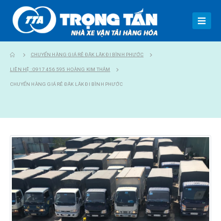
CHUYỂN HÀNG GIÁ RẺ ĐĂK LĂK ĐI BÌNH PHƯỚC
LIÊN HỆ : 0917 456 595 HOÀNG KIM THẮM
CHUYỂN HÀNG GIÁ RẺ ĐĂK LĂK ĐI BÌNH PHƯỚC