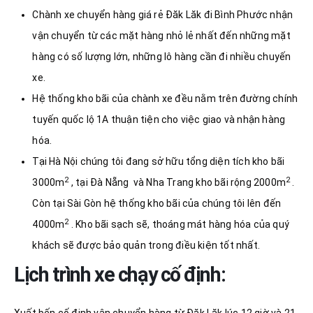
Chành xe chuyển hàng giá rẻ Đăk Lăk đi Bình Phước nhận
vận chuyển từ các mặt hàng nhỏ lẻ nhất đến những mặt
hàng có số lượng lớn, những lô hàng cần đi nhiều chuyến
xe.
Hệ thống kho bãi của chành xe đều nằm trên đường chính
tuyến quốc lộ 1A thuận tiện cho việc giao và nhận hàng
hóa.
Tại Hà Nội chúng tôi đang sở hữu tổng diện tích kho bãi
2
2
3000m
, tại Đà Nẵng và Nha Trang kho bãi rộng 2000m
.
Còn tại Sài Gòn hệ thống kho bãi của chúng tôi lên đến
2
4000m
. Kho bãi sạch sẽ, thoáng mát hàng hóa của quý
khách sẽ được bảo quản trong điều kiện tốt nhất.
Lịch trình xe chạy cố định:
Xuất bến cố định vận chuyển hàng từ Đăk Lăk lúc 12 giờ và 21