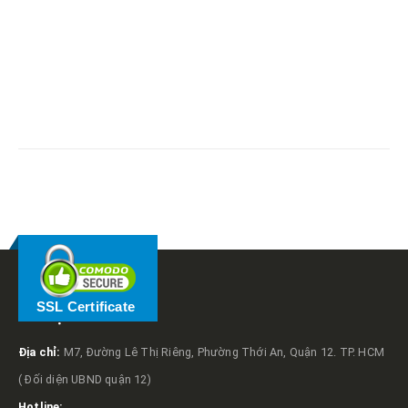
RELATED
POSTS
SSL Certificate
VỀ TRỌNG TẤN
Địa chỉ:
M7, Đường Lê Thị Riêng, Phường Thới An, Quận 12. TP. HCM
( Đối diện UBND quận 12)
Hotline: