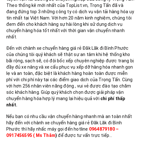
Theo thống kê mới nhất của TopList.vn, Trọng Tấn đã và
đang đứng top 3 những công ty có dịch vụ vận tải hàng hóa uy
tín nhất tại Việt Nam. Với hơn 20 năm kinh nghiệm, chúng tôi
đem đến cho khách hàng sự hài lòng khi sử dụng dịch vụ
chuyển hàng hóa tốt nhất với thời gian vận chuyển nhanh
nhất.
Đến với chành xe chuyển hàng giá rẻ Đăk Lăk đi Bình Phước
của chúng tôi quý khách sẽ thật sự an tâm khi hệ thống kho
bãi rộng, sạch sẽ, có đội bốc xếp chuyên nghiệp được trang bị
đầy đủ xe nâng và xe cẩu phục vụ xếp dỡ hàng hóa nhanh gọn
lẹ và an toàn, đặc biệt là khách hàng hoàn toàn được miễn
phí với chi phí này tại các điểm giao dịch của Trọng Tấn. Cùng
với hơn 256 nhân viên năng động , vui vẻ được đào tạo chăm
sóc khách hàng. Giúp quý khách chọn được giải pháp vận
chuyển hàng hóa hợp lý mang lại hiệu quả với
chi phí thấp
nhất.
Nếu bạn có nhu cầu vận chuyển hàng nhanh mà an toàn nhất
hãy đến với chành xe chuyển hàng giá rẻ Đăk Lăk đi Bình
Phước thì hãy nhấc máy gọi đến hotline
0964879180 –
0917456595 ( Ms Thắm
)
để được tư vấn trực tiếp…