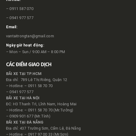
– 0911 587 070
– 0941 977 577
Email:
vantaitrongtan@gmail.com
Ngày giờ hoạt động:
– Mon – Sun / 9:00 AM – 8:00 PM
CÁC ĐIỂM GIAO DỊCH
BÃI XE TẠI TP.HCM
Địa chỉ: 789 Lê Thị Riêng, Quận 12
– Hotline: – 0911 58 70 70
– 0941 977 577
BÃI XE TẠI HÀ NỘI
ĐC: H3 Thanh Trì, Lĩnh Nam, Hoàng Mai
– Hotline: – 0911 58 70 70 (Mr.Tưởng)
– 0909 901 677 (Mr.Tính)
BÃI XE TẠI ĐÀ NẴNG
Địa chỉ: 437 Trường Sơn, Cẩm Lệ, Đà Nẵng
– Hotline: – 0917 97 00 33 (Mr.Sơn)