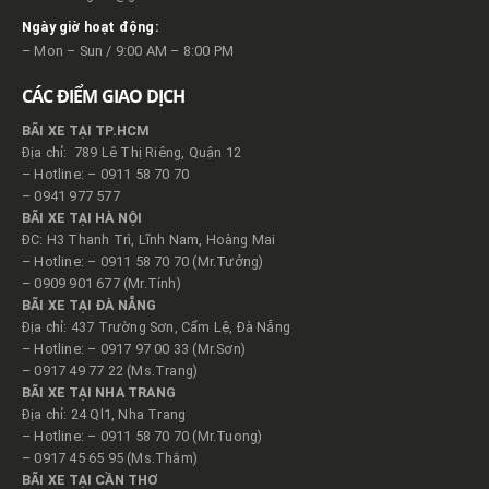
Ngày giờ hoạt động:
– Mon – Sun / 9:00 AM – 8:00 PM
CÁC ĐIỂM GIAO DỊCH
BÃI XE TẠI TP.HCM
Địa chỉ: 789 Lê Thị Riêng, Quận 12
– Hotline: – 0911 58 70 70
– 0941 977 577
BÃI XE TẠI HÀ NỘI
ĐC: H3 Thanh Trì, Lĩnh Nam, Hoàng Mai
– Hotline: – 0911 58 70 70 (Mr.Tưởng)
– 0909 901 677 (Mr.Tính)
BÃI XE TẠI ĐÀ NẴNG
Địa chỉ: 437 Trường Sơn, Cẩm Lệ, Đà Nẵng
– Hotline: – 0917 97 00 33 (Mr.Sơn)
– 0917 49 77 22 (Ms.Trang)
BÃI XE TẠI NHA TRANG
Địa chỉ: 24 Ql1, Nha Trang
– Hotline: – 0911 58 70 70 (Mr.Tuong)
– 0917 45 65 95 (Ms.Thắm)
BÃI XE TẠI CẦN THƠ