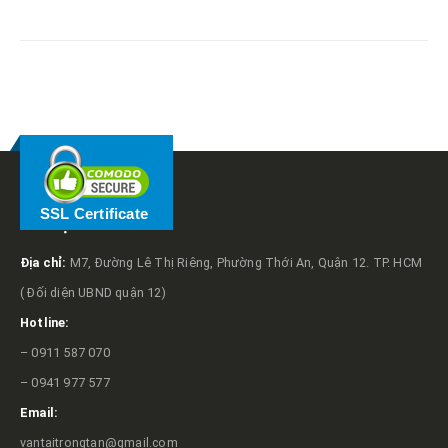
RELATED
POSTS
SSL Certificate
VỀ TRỌNG TẤN
Địa chỉ:
M7, Đường Lê Thị Riêng, Phường Thới An, Quận 12. TP. HCM
( Đối diện UBND quận 12)
Hotline:
– 0911 587 070
– 0941 977 577
Email:
vantaitrongtan@gmail.com