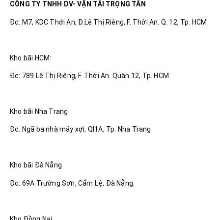
CÔNG TY TNHH DV- VẬN TẢI TRỌNG TẤN
Đc: M7, KDC Thới An, Đ.Lê Thị Riêng, F. Thới An. Q. 12, Tp. HCM
Kho bãi HCM:
Đc: 789 Lê Thị Riêng, F. Thới An. Quận 12, Tp. HCM
Kho bãi Nha Trang
Đc: Ngã ba nhà máy xợi, Ql1A, Tp. Nha Trang
Kho bãi Đà Nẵng
Đc: 69A Trường Sơn, Cẩm Lệ, Đà Nẵng.
Kho Đồng Nai