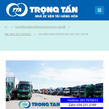
CHUYỂN HÀNG ĐỒNG NAI PHÚ THỌ GIÁ RẺ
MR. SƠN: 0917970033
CHUYỂN HÀNG ĐỒNG NAI PHÚ THỌ GIÁ RẺ