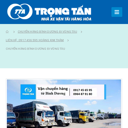
CHUYỂN HÀNG BÌNH DƯƠNG ĐI VŨNG TÀU
LIÊN HỆ : 0917 456 595 HOÀNG KIM THẮM
CHUYỂN HÀNG BÌNH DƯƠNG ĐI VŨNG TÀU