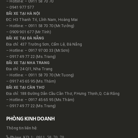
– Hotline: – 0911 58 70 70
– 0941 977 577
BÃI XE TẠI HÀ NỘI
ĐC: H3 Thanh Trì, Lĩnh Nam, Hoàng Mai
– Hotline: – 0911 58 70 70 (Mr.Tưởng)
– 0909 901 677 (Mr.Tính)
BÃI XE TẠI ĐÀ NẴNG
Địa chỉ: 437 Trường Sơn, Cẩm Lệ, Đà Nẵng
– Hotline: – 0917 97 00 33 (Mr.Sơn)
– 0917 49 77 22 (Ms.Trang)
BÃI XE TẠI NHA TRANG
Địa chỉ: 24 Ql1, Nha Trang
– Hotline: – 0911 58 70 70 (Mr.Tuong)
– 0917 45 65 95 (Ms.Thắm)
BÃI XE TẠI CẦN THƠ
Địa chỉ: 188 Đường Dẫn Cầu Cần Thơ, P.Hưng Thịnh,Q. Cái Răng
– Hotline: – 0917 45 65 95 (Ms.Thắm)
– 0917 49 77 22 (Ms.Trang)
PHÒNG KINH DOANH
Thông tin liên hệ:
Phòng KD 1: 0911 58 70 70