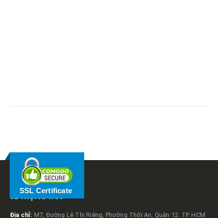
RELATED
POSTS
SSL Certificate
VỀ TRỌNG TẤN
Địa chỉ:
M7, Đường Lê Thị Riêng, Phường Thới An, Quận 12. TP. HCM