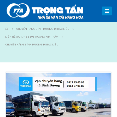
CHUYỂN HÀNG BÌNH DƯƠNG ĐI BẠC LIÊU
LIÊN HỆ : 0917 456 595 HOÀNG KIM THẮM
CHUYỂN HÀNG BÌNH DƯƠNG ĐI BẠC LIÊU