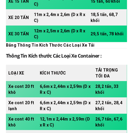
XE 15 TẤN
15 tấn, 60 khối
C)
11m x 2,4m x 2,6m (D x R x
18,5 tấn, 68,7
XE 20 TẤN
C)
khối
12m x 2,5m x 2,6m (D x R x
XE 30 TẤN
29,5 tấn, 78 khối
C)
Bảng Thông Tin Kích Thước Các Loại Xe Tải
Thông Tin Kích thước Các Loại Xe Container :
TẢI TRỌNG
LOẠI XE
KÍCH THƯỚC
TỐI ĐA
Xe cont 20 ft
6,6m x 2,44m x 2,59m (D x
28,2 tấn, 33
khô
R x C)
khối
Xe cont 20 ft
6,6m x 2,44m x 2,59m (D x
27,2 tấn, 28,4
lạnh
R x C)
khối
Xe cont 40 ft
12,1m x 2,44m x 2,59m (D
26,7 tấn, 67,6
khô
x R x C)
khối