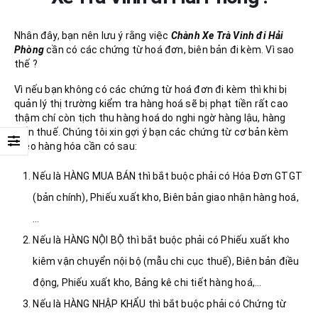
Nhân đây, bạn nên lưu ý rằng việc
Chành Xe Trà Vinh đi Hải
Phòng
cần có các chứng từ hoá đơn, biên bản đi kèm. Vì sao
thế ?
Vì nếu bạn không có các chứng từ hoá đơn đi kèm thì khi bị
quản lý thị trường kiểm tra hàng hoá sẽ bị phạt tiền rất cao
thậm chí còn tịch thu hàng hoá do nghi ngờ hàng lậu, hàng
trốn thuế. Chúng tôi xin gợi ý bạn các chứng từ cơ bản kèm
theo hàng hóa cần có sau:
Nếu là HÀNG MUA BÁN thì bắt buộc phải có Hóa Đơn GTGT
(bản chính), Phiếu xuất kho, Biên bản giao nhận hàng hoá,
…
Nếu là HÀNG NỘI BỘ thì bắt buộc phải có Phiếu xuất kho
kiêm vận chuyển nội bộ (mẫu chi cục thuế), Biên bản điều
động, Phiếu xuất kho, Bảng kê chi tiết hàng hoá,…
Nếu là HÀNG NHẬP KHẨU thì bắt buộc phải có Chứng từ