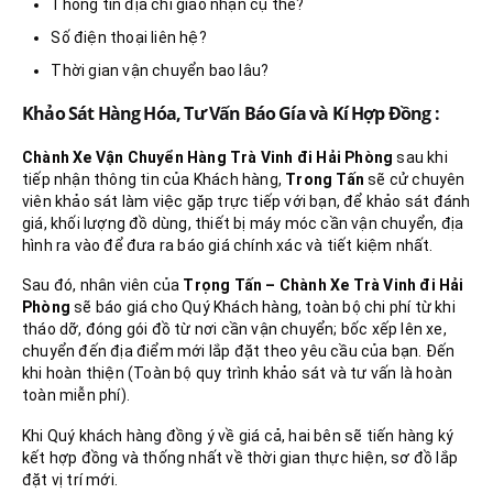
Thông tin địa chỉ giao nhận cụ thể?
Số điện thoại liên hệ?
Thời gian vận chuyển bao lâu?
Khảo Sát Hàng Hóa, Tư Vấn Báo Gía và Kí Hợp Đồng :
Chành Xe Vận Chuyển Hàng Trà Vinh đi Hải Phòng
sau khi
tiếp nhận thông tin của Khách hàng,
Trong Tấn
sẽ cử chuyên
viên khảo sát làm việc gặp trực tiếp với bạn, để khảo sát đánh
giá, khối lượng đồ dùng, thiết bị máy móc cần vận chuyển, địa
hình ra vào để đưa ra báo giá chính xác và tiết kiệm nhất.
Sau đó, nhân viên của
Trọng Tấn – Chành Xe Trà Vinh đi Hải
Phòng
sẽ báo giá cho Quý Khách hàng, toàn bộ chi phí từ khi
tháo dỡ, đóng gói đồ từ nơi cần vận chuyển; bốc xếp lên xe,
chuyển đến địa điểm mới lắp đặt theo yêu cầu của bạn. Đến
khi hoàn thiện (Toàn bộ quy trình khảo sát và tư vấn là hoàn
toàn miễn phí).
Khi Quý khách hàng đồng ý về giá cả, hai bên sẽ tiến hàng ký
kết hợp đồng và thống nhất về thời gian thực hiện, sơ đồ lắp
đặt vị trí mới.