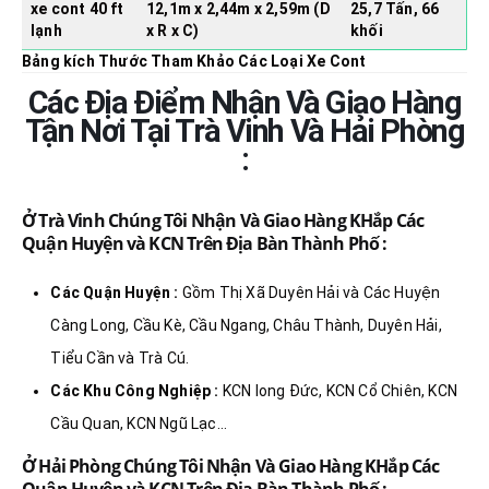
xe cont 40 ft
12,1m x 2,44m x 2,59m (D
25,7 Tấn, 66
lạnh
x R x C)
khối
Bảng kích Thước Tham Khảo Các Loại Xe Cont
Các Địa Điểm Nhận Và Giao Hàng
Tận Nơi Tại Trà Vinh Và Hải Phòng
:
Ở Trà Vinh Chúng Tôi Nhận Và Giao Hàng KHắp Các
Quận Huyện và KCN Trên Địa Bàn Thành Phố :
Các Quận Huyện :
Gồm Thị Xã Duyên Hải và Các Huyện
Càng Long, Cầu Kè, Cầu Ngang, Châu Thành, Duyên Hải,
Tiểu Cần và Trà Cú.
Các Khu Công Nghiệp :
KCN long Đức, KCN Cổ Chiên, KCN
Cầu Quan, KCN Ngũ Lạc…
Ở Hải Phòng Chúng Tôi Nhận Và Giao Hàng KHắp Các
Quận Huyện và KCN Trên Địa Bàn Thành Phố :