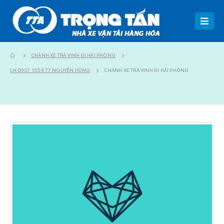
CHÀNH XE TRÀ VINH ĐI HẢI PHÒNG
LH 0937 155 877 NGUYỄN HÙNG
CHÀNH XE TRÀ VINH ĐI HẢI PHÒNG