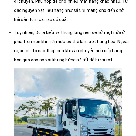
di chuyển. Phù hợp để chở nhiều mặt hàng khác nhau. Từ
các nguyên vật liệu nặng như sắt, xi măng cho đến chở
hải sản tôm cá, rau củ quả,…
Tuy nhiên, Do là kiểu xe thùng lửng nên sẽ hở một nửa ở
phía trên nên khi trời mưa có thể làm ướt hàng hóa. Ngoài
ra, xe có độ cao thấp nên khi vận chuyển nếu xếp hàng
hóa quá cao so với khung bửng sẽ rất dễ bị rơi rớt.