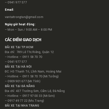
– 0941 977 577
Email:
vantaitrongtan@gmail.com
Ngày giờ hoạt động:
– Mon – Sun / 9:00 AM – 8:00 PM
CÁC ĐIỂM GIAO DỊCH
BÃI XE TẠI TP.HCM
Địa chỉ: 789 Lê Thị Riêng, Quận 12
– Hotline: – 0911 58 70 70
– 0941 977 577
BÃI XE TẠI HÀ NỘI
ĐC: H3 Thanh Trì, Lĩnh Nam, Hoàng Mai
– Hotline: – 0911 58 70 70 (Mr.Tưởng)
– 0909 901 677 (Mr.Tính)
BÃI XE TẠI ĐÀ NẴNG
Địa chỉ: 437 Trường Sơn, Cẩm Lệ, Đà Nẵng
– Hotline: – 0917 97 00 33 (Mr.Sơn)
– 0917 49 77 22 (Ms.Trang)
BÃI XE TẠI NHA TRANG