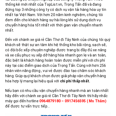
thống kê mới nhất của TopList.vn, Trọng Tấn đã và đang
đứng top 3 những công ty có dịch vụ vận tải hàng hóa uy tín
nhất tại Việt Nam. Với hơn 20 năm kinh nghiệm, chúng tôi
đem đến cho khách hàng sự hài lòng khi sử dụng dịch vụ
chuyển hàng hóa tốt nhất với thời gian vận chuyển nhanh
nhất.
Đến với chành xe giá rẻ Cần Thơ đi Tây Ninh của chúng tôi quý
khách sẽ thật sự an tâm khi hệ thống kho bãi rộng, sạch sẽ,
có đội bốc xếp chuyên nghiệp được trang bị đầy đủ xe nâng
và xe cẩu phục vụ xếp dỡ hàng hóa nhanh gọn lẹ và an toàn,
đặc biệt là khách hàng hoàn toàn được miễn phí với chi phí
này tại các điểm giao dịch của Trọng Tấn. Cùng với hơn 256
nhân viên năng động , vui vẻ được đào tạo chăm sóc khách
hàng. Giúp quý khách chọn được giải pháp vận chuyển hàng
hóa hợp lý mang lại hiệu quả với
chi phí thấp nhất.
Nếu bạn có nhu cầu vận chuyển hàng nhanh mà an toàn nhất
hãy đến với chành xe giá rẻ Cần Thơ đi Tây Ninh thì hãy nhấc
máy gọi đến hotline
0964879180 – 0917456595 ( Ms Thắm)
để được tư vấn trực tiếp…