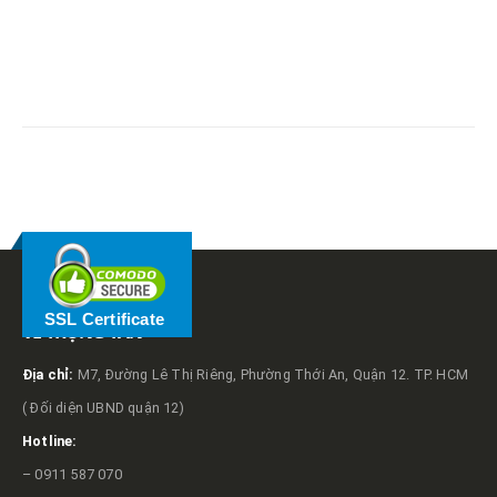
RELATED
POSTS
SSL Certificate
VỀ TRỌNG TẤN
Địa chỉ:
M7, Đường Lê Thị Riêng, Phường Thới An, Quận 12. TP. HCM
( Đối diện UBND quận 12)
Hotline:
– 0911 587 070