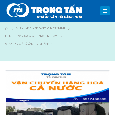
CHÀNH XE GIÁ RẺ CẦN THƠ ĐI TÂY NINH
LIÊN HỆ : 0917 456 595 HOÀNG KIM THẮM
CHÀNH XE GIÁ RẺ CẦN THƠ ĐI TÂY NINH