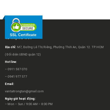
RELATED
POSTS
SSL Certificate
VỀ TRỌNG TẤN
Địa chỉ:
M7, Đường Lê Thị Riêng, Phường Thới An, Quận 12. TP. HCM
( Đối diện UBND quận 12)
Hotline:
– 0911 587 070
– 0941 977 577
Email:
vantaitrongtan@gmail.com
Ngày giờ hoạt động:
– Mon – Sun / 9:00 AM – 8:00 PM