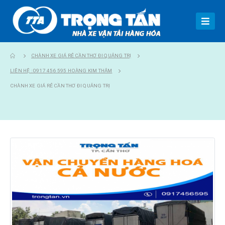
CHÀNH XE GIÁ RẺ CẦN THƠ ĐI QUẢNG TRỊ
LIÊN HỆ : 0917 456 595 HOÀNG KIM THẮM
CHÀNH XE GIÁ RẺ CẦN THƠ ĐI QUẢNG TRỊ