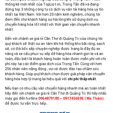
thống kê mới nhất của TopList.vn, Trọng Tấn đã và đang
đứng top 3 những công ty có dịch vụ vận tải hàng hóa uy tín
nhất tại Việt Nam. Với hơn 20 năm kinh nghiệm, chúng tôi
đem đến cho khách hàng sự hài lòng khi sử dụng dịch vụ
chuyển hàng hóa tốt nhất với thời gian vận chuyển nhanh
nhất.
Đến với chành xe giá rẻ Cần Thơ đi Quảng Trị của chúng tôi
quý khách sẽ thật sự an tâm khi hệ thống kho bãi rộng, sạch
sẽ, có đội bốc xếp chuyên nghiệp được trang bị đầy đủ xe
nâng và xe cẩu phục vụ xếp dỡ hàng hóa nhanh gọn lẹ và an
toàn, đặc biệt là khách hàng hoàn toàn được miễn phí với chi
phí này tại các điểm giao dịch của Trọng Tấn. Cùng với hơn
256 nhân viên năng động , vui vẻ được đào tạo chăm sóc
khách hàng. Giúp quý khách chọn được giải pháp vận chuyển
hàng hóa hợp lý mang lại hiệu quả với
chi phí thấp nhất.
Nếu bạn có nhu cầu vận chuyển hàng nhanh mà an toàn nhất
hãy đến với chành xe giá rẻ Cần Thơ đi Quảng Trị thì hãy nhấc
máy gọi đến hotline
0964879180 – 0917456595 ( Ms Thắm)
để được tư vấn trực tiếp…