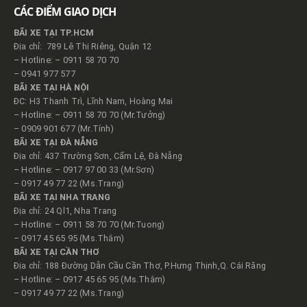
CÁC ĐIỂM GIAO DỊCH
BÃI XE TẠI TP.HCM
Địa chỉ: 789 Lê Thị Riêng, Quận 12
– Hotline: – 0911 58 70 70
– 0941 977 577
BÃI XE TẠI HÀ NỘI
ĐC: H3 Thanh Trì, Lĩnh Nam, Hoàng Mai
– Hotline: – 0911 58 70 70 (Mr.Tưởng)
– 0909 901 677 (Mr.Tính)
BÃI XE TẠI ĐÀ NẴNG
Địa chỉ: 437 Trường Sơn, Cẩm Lệ, Đà Nẵng
– Hotline: – 0917 97 00 33 (Mr.Sơn)
– 0917 49 77 22 (Ms.Trang)
BÃI XE TẠI NHA TRANG
Địa chỉ: 24 Ql1, Nha Trang
– Hotline: – 0911 58 70 70 (Mr.Tuong)
– 0917 45 65 95 (Ms.Thắm)
BÃI XE TẠI CẦN THƠ
Địa chỉ: 188 Đường Dẫn Cầu Cần Thơ, P.Hưng Thịnh,Q. Cái Răng
– Hotline: – 0917 45 65 95 (Ms.Thắm)
– 0917 49 77 22 (Ms.Trang)