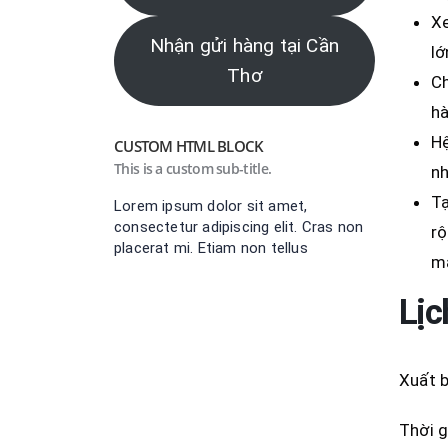
Xe
Nhận gửi hàng tại Cần
lớ
Thơ
Ch
hà
Hệ
CUSTOM HTML BLOCK
This is a custom sub-title.
nh
Tạ
Lorem ipsum dolor sit amet,
consectetur adipiscing elit. Cras non
r
placerat mi. Etiam non tellus
má
Lịc
Xuất b
Thời g