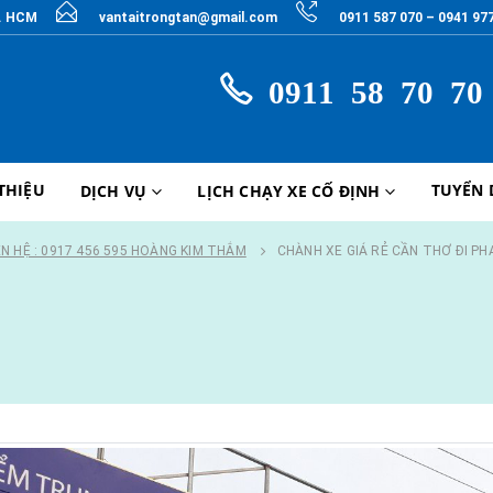
P. HCM
vantaitrongtan@gmail.com
0911 587 070 – 0941 97
0911 58 70 70
 THIỆU
TUYỂN
DỊCH VỤ
LỊCH CHẠY XE CỐ ĐỊNH
ÊN HỆ : 0917 456 595 HOÀNG KIM THẮM
CHÀNH XE GIÁ RẺ CẦN THƠ ĐI PH