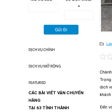
*
Liê
DỊCH VỤ CHÍNH
DỊCH VỤ MỞ RỘNG
Chành 
Trọng 
FEATURED
dịch v
CÁC BÀI VIẾT VẬN CHUYỂN
khách 
HÀNG
Đến vớ
TẠI 63 TỈNH THÀNH