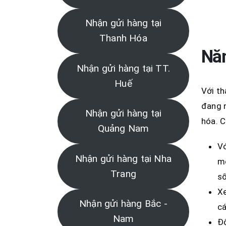
Nhận gửi hàng tại
Thanh Hóa
Năn
Nhận gửi hàng tại TT.
Huế
Với th
đang n
Nhận gửi hàng tại
hóa. C
Quảng Nam
Vớ
Nhận gửi hàng tại Nha
mỗ
Trang
số
Xe
Nhận gửi hàng Bắc -
cá
Nam
Độ