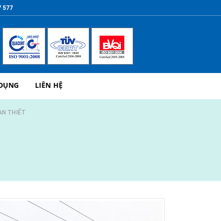
7 577
 DỤNG
LIÊN HỆ
AN THIẾT