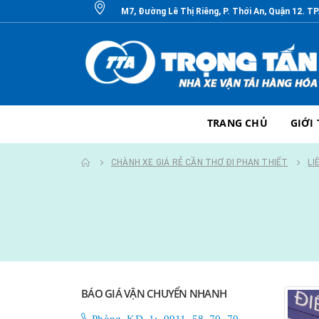
M7, Đường Lê Thị Riêng, P. Thới An, Quận 12. T
TRANG CHỦ
GIỚI
CHÀNH XE GIÁ RẺ CẦN THƠ ĐI PHAN THIẾT
LI
BÁO GIÁ VẬN CHUYỂN NHANH
Phòng KD 1: 0911 58 70 70