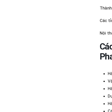
Thành 
Các tỉ
Nội th
Các
Pha
Hà
Vậ
Hà
Dụ
Hà
Cá