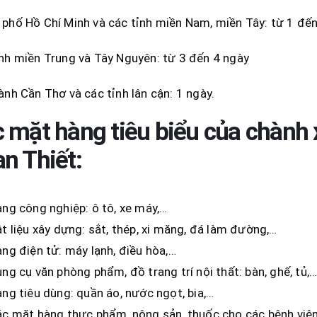
phố Hồ Chí Minh và các tỉnh miền Nam, miền Tây: từ 1 đế
nh miền Trung và Tây Nguyên: từ 3 đến 4 ngày
ành Cần Thơ và các tỉnh lân cận: 1 ngày.
 mặt hàng tiêu biểu của chành 
n Thiết
:
ng công nghiệp: ô tô, xe máy,…
t liệu xây dựng: sắt, thép, xi măng, đá làm đường,…
ng điện tử: máy lạnh, điều hòa,…
ng cụ văn phòng phẩm, đồ trang trí nội thất: bàn, ghế, tủ,
ng tiêu dùng: quần áo, nước ngọt, bia,…
c mặt hàng thực phẩm, nông sản, thuốc cho các bệnh viện