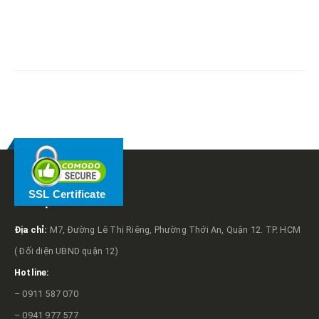
RELATED
POSTS
SSL Certificate
VỀ TRỌNG TẤN
Địa chỉ:
M7, Đường Lê Thị Riêng, Phường Thới An, Quận 12. TP. HCM
( Đối diện UBND quận 12)
Hotline:
– 0911 587 070
– 0941 977 577