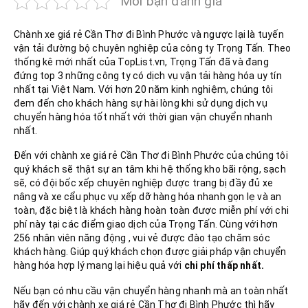
Mời bạn đánh giá
Chành xe giá rẻ Cần Thơ đi Bình Phước và ngược lại là tuyến
vận tải đường bộ chuyên nghiệp của công ty Trọng Tấn. Theo
thống kê mới nhất của TopList.vn, Trọng Tấn đã và đang
đứng top 3 những công ty có dịch vụ vận tải hàng hóa uy tín
nhất tại Việt Nam. Với hơn 20 năm kinh nghiệm, chúng tôi
đem đến cho khách hàng sự hài lòng khi sử dụng dịch vụ
chuyển hàng hóa tốt nhất với thời gian vận chuyển nhanh
nhất.
Đến với chành xe giá rẻ Cần Thơ đi Bình Phước của chúng tôi
quý khách sẽ thật sự an tâm khi hệ thống kho bãi rộng, sạch
sẽ, có đội bốc xếp chuyên nghiệp được trang bị đầy đủ xe
nâng và xe cẩu phục vụ xếp dỡ hàng hóa nhanh gọn lẹ và an
toàn, đặc biệt là khách hàng hoàn toàn được miễn phí với chi
phí này tại các điểm giao dịch của Trọng Tấn. Cùng với hơn
256 nhân viên năng động , vui vẻ được đào tạo chăm sóc
khách hàng. Giúp quý khách chọn được giải pháp vận chuyển
hàng hóa hợp lý mang lại hiệu quả với
chi phí thấp nhất.
Nếu bạn có nhu cầu vận chuyển hàng nhanh mà an toàn nhất
hãy đến với chành xe giá rẻ Cần Thơ đi Bình Phước thì hãy