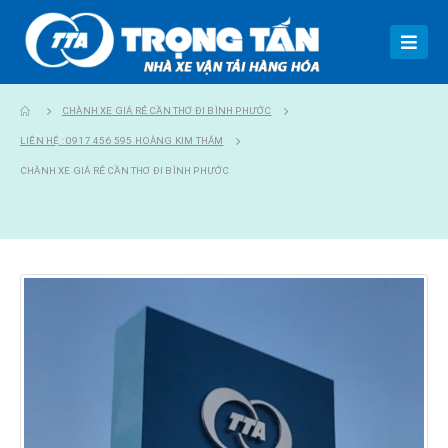
CHÀNH XE GIÁ RẺ CẦN THƠ ĐI BÌNH PHƯỚC
LIÊN HỆ : 0917 456 595 HOÀNG KIM THẮM
CHÀNH XE GIÁ RẺ CẦN THƠ ĐI BÌNH PHƯỚC