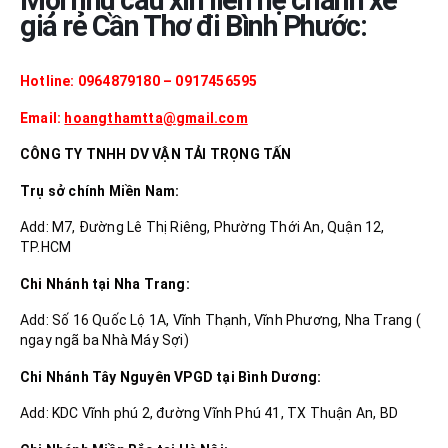
Mọi nhu cầu xin liên hệ chành xe
giá rẻ Cần Thơ đi Bình Phước:
Hotline: 0964879180 – 0917456595
Email:
hoangthamtta@gmail.com
CÔNG TY TNHH DV VẬN TẢI TRỌNG TẤN
Trụ sở chính Miền Nam:
Add: M7, Đường Lê Thị Riêng, Phường Thới An, Quận 12,
TP.HCM
Chi Nhánh tại Nha Trang:
Add: Số 16 Quốc Lộ 1A, Vĩnh Thạnh, Vĩnh Phương, Nha Trang (
ngay ngã ba Nhà Máy Sợi)
Chi Nhánh Tây Nguyên VPGD tại Bình Dương:
Add: KDC Vĩnh phú 2, đường Vĩnh Phú 41, TX Thuận An, BD