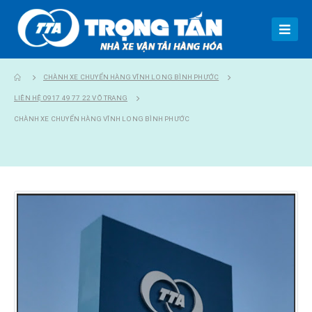
CHÀNH XE CHUYỂN HÀNG VĨNH LONG BÌNH PHƯỚC
LIÊN HỆ 0917 49 77 22 VÕ TRANG
CHÀNH XE CHUYỂN HÀNG VĨNH LONG BÌNH PHƯỚC