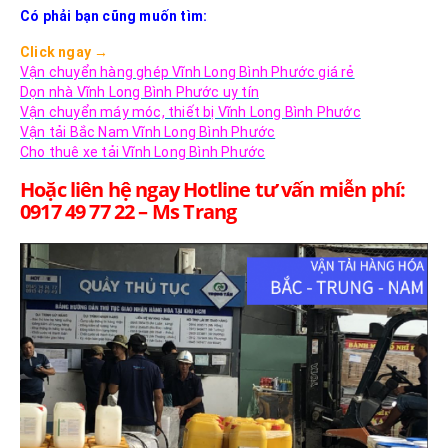
Có phải bạn cũng muốn tìm:
Click ngay
→
Vận chuyển hàng ghép Vĩnh Long Bình Phước giá rẻ
Dọn nhà Vĩnh Long Bình Phước uy tín
Vận chuyển máy móc, thiết bị Vĩnh Long Bình Phước
Vận tải Bắc Nam Vĩnh Long Bình Phước
Cho thuê xe tải Vĩnh Long Bình Phước
Hoặc liên hệ ngay Hotline tư vấn miễn phí:
0917 49 77 22 – Ms Trang