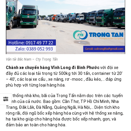
Vận tải Bắc Nam – Cty Trọng Tấn
Chành xe chuyển hàng Vĩnh Long đi
Bình Phước
với đội xe
đầy đủ các loại tải trọng từ 500kg tới 30 tấn, container từ 20’
– 40’, các loại xe cẩu , xe nâng, rơ -mooc , đầu kéo,… đáp ứng
phù hợp với từng loại hàng hóa.
Hệ thống nhà kho, bãi của Trọng Tấn nằm dọc trên các tuyến
chính của cả nước. Bao gồm: Cần Thơ, TP Hồ Chí Minh, Nha
Trang, Đăk Lăk, Đà Nẵng, Quảng Ngãi, Hà Nội,… Diện tích kho
rộng rãi, đội ngũ bốc xếp hàng hóa cùng với hệ thống xe nâng,
hạ tại kho giúp cho hàng hóa được bốc xếp nhanh, gọn, và
đảm bảo an toàn cho hàng hóa.