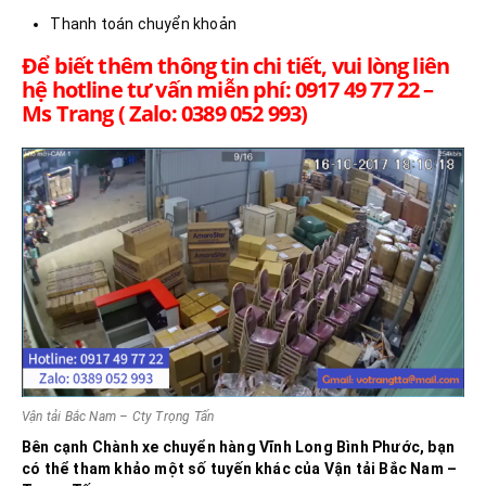
Thanh toán chuyển khoản
Để biết thêm thông tin chi tiết, vui lòng liên
hệ hotline tư vấn miễn phí: 0917 49 77 22 –
Ms Trang ( Zalo: 0389 052 993)
Vận tải Bắc Nam – Cty Trọng Tấn
Bên cạnh Chành xe chuyển hàng Vĩnh Long
Bình Phước
, bạn
có thể tham khảo một số tuyến khác của Vận tải Bắc Nam –