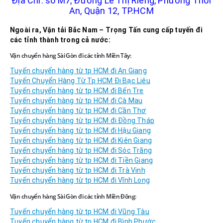
Địa Chỉ: số M7, Đường Lê Thị Riêng, Phường Thới
An, Quận 12, TP.HCM
Ngoài ra, Vận tải Bắc Nam – Trọng Tấn cung cấp tuyến đi
các tỉnh thành trong cả nước:
Vận chuyển hàng Sài Gòn đi các tỉnh Miền Tây:
Tuyến chuyển hàng từ tp HCM đi An Giang
Tuyến Chuyển Hàng Từ Tp HCM Đi Bạc Liêu
Tuyến chuyển hàng từ tp HCM đi Bến Tre
Tuyến chuyển hàng từ tp HCM đi Cà Mau
Tuyến chuyển hàng từ tp HCM đi Cần Thơ
Tuyến chuyển hàng từ tp HCM đi Đồng Tháp
Tuyến chuyển hàng từ tp HCM đi Hậu Giang
Tuyến chuyển hàng từ tp HCM đi Kiên Giang
Tuyến chuyển hàng từ tp HCM đi Sóc Trăng
Tuyến chuyển hàng từ tp HCM đi Tiền Giang
Tuyến chuyển hàng từ tp HCM đi Trà Vinh
Tuyến chuyển hàng từ tp HCM đi Vĩnh Long
Vận chuyển hàng Sài Gòn đi các tỉnh Miền Đông:
Tuyến chuyển hàng từ tp HCM đi Vũng Tàu
Tuyến chuyển hàng từ tp HCM đi Bình Phước